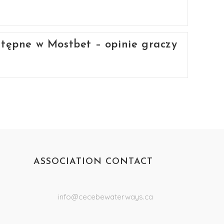
tępne w Mostbet – opinie graczy
ASSOCIATION CONTACT
info@cecebewaterways.ca