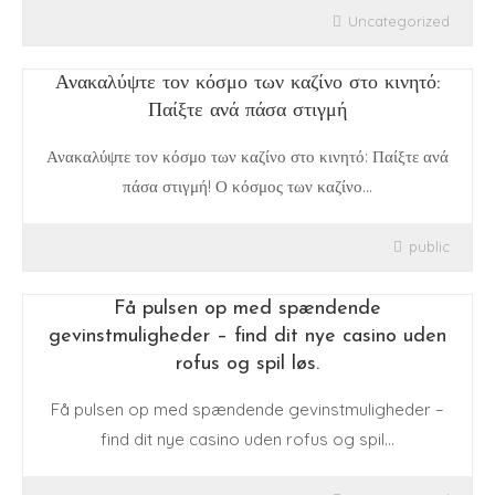
Uncategorized
Ανακαλύψτε τον κόσμο των καζίνο στο κινητό:
Παίξτε ανά πάσα στιγμή
Ανακαλύψτε τον κόσμο των καζίνο στο κινητό: Παίξτε ανά
πάσα στιγμή! Ο κόσμος των καζίνο…
public
Få pulsen op med spændende
gevinstmuligheder – find dit nye casino uden
rofus og spil løs.
Få pulsen op med spændende gevinstmuligheder –
find dit nye casino uden rofus og spil…