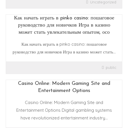
Uncategorized
Как начать играть в pinko casino: пошаговое
руководство для новичков Игра в казино
может стать увлекательным опытом, осо
Как начать играть в pinko casino: пошаговое
руководство для новичков Игра в казино может стать…
public
Casino Online: Modern Gaming Site and
Entertainment Options
Casino Online: Modern Gaming Site and
Entertainment Options Digital gambling systems
have revolutionized entertainment industry…