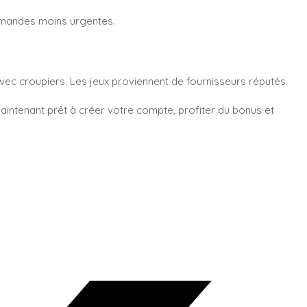
demandes moins urgentes.
avec croupiers. Les jeux proviennent de fournisseurs réputés.
aintenant prêt à créer votre compte, profiter du bonus et