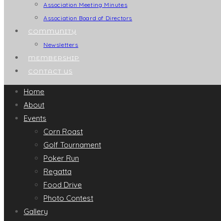
Association Meeting Minutes
Association Board of Directors
COMMUNITY
Newsletters
MEMBERSHIP
CONTACT US
Home
About
Events
Corn Roast
Golf Tournament
Poker Run
Regatta
Food Drive
Photo Contest
Gallery