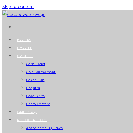
Skip to content
HOME
ABOUT
EVENTS
Corn Roast
Golf Tournament
Poker Run
Regatta
Food Drive
Photo Contest
GALLERY
ASSOCIATION
Association By-Laws