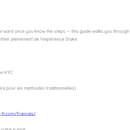
forward once you know the steps — this guide walks you through
fiter pleinement de l’expérience Stake.
ion KYC
re pour les méthodes traditionnelles)
e-fr.com/francais/
.
 votre e-mail.