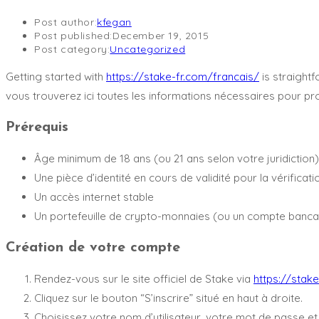
Post author:
kfegan
Post published:
December 19, 2015
Post category:
Uncategorized
Getting started with
https://stake-fr.com/francais/
is straight
vous trouverez ici toutes les informations nécessaires pour pro
Prérequis
Âge minimum de 18 ans (ou 21 ans selon votre juridiction)
Une pièce d’identité en cours de validité pour la vérificat
Un accès internet stable
Un portefeuille de crypto-monnaies (ou un compte bancai
Création de votre compte
Rendez-vous sur le site officiel de Stake via
https://stak
Cliquez sur le bouton “S’inscrire” situé en haut à droite.
Choisissez votre nom d’utilisateur, votre mot de passe et