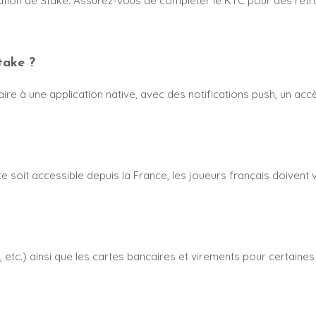
ication de Stake. Assurez-vous de compléter le KYC pour des retra
take ?
ire à une application native, avec des notifications push, un accè
 soit accessible depuis la France, les joueurs français doivent vé
, etc.) ainsi que les cartes bancaires et virements pour certaine