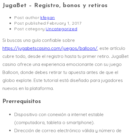
JugaBet – Registro, bonos y retiros
Post author:
kfegan
Post published:
February 1, 2017
Post category:
Uncategorized
Si buscas una guía confiable sobre
https://jugabetscasino.com/juegos/balloon/
, este artículo
cubre todo, desde el registro hasta tu primer retiro. JugaBet
casino ofrece una experiencia emocionante con su juego
Balloon, donde debes retirar tu apuesta antes de que el
globo explote. Este tutorial está diseñado para jugadores
nuevos en la plataforma.
Prerrequisitos
Dispositivo con conexión a internet estable
(computadora, tableta o smartphone).
Dirección de correo electrónico válida y número de