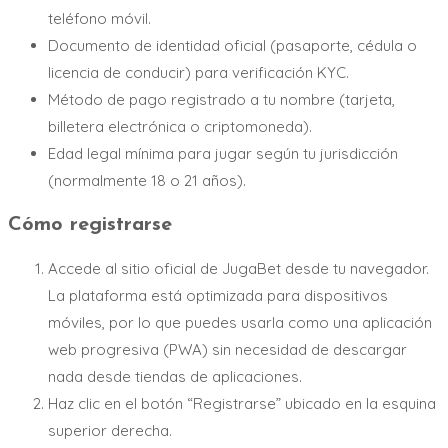
teléfono móvil.
Documento de identidad oficial (pasaporte, cédula o
licencia de conducir) para verificación KYC.
Método de pago registrado a tu nombre (tarjeta,
billetera electrónica o criptomoneda).
Edad legal mínima para jugar según tu jurisdicción
(normalmente 18 o 21 años).
Cómo registrarse
Accede al sitio oficial de JugaBet desde tu navegador.
La plataforma está optimizada para dispositivos
móviles, por lo que puedes usarla como una aplicación
web progresiva (PWA) sin necesidad de descargar
nada desde tiendas de aplicaciones.
Haz clic en el botón “Registrarse” ubicado en la esquina
superior derecha.