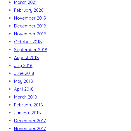
March 2021
February 2020
November 2019
December 2018
November 2018
October 2018
September 2018
August 2018
July 2018
June 2018
May 2018
April 2018
March 2018
February 2018
January 2018
December 2017
November 2017