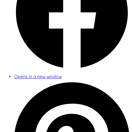
Opens in a new window