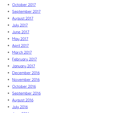
October 2017
September 2017
August 2017
July 2017
June 2017
May 2017
April 2017
March 2017
February 2017
January 2017
December 2016
November 2016
October 2016
September 2016
August 2016
July 2016