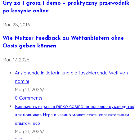
Gry za 1 grosz i demo – praktyczny przewodnik
po kasynie online
May 28, 2016
Wie Nutzer Feedback zu Wettanbietern ohne
Oasis geben können
May 17, 2026
Anziehende Initiatorin und die faszinierende Welt von
nomini
May 21, 2026
/
0 Comments
Как начать играть в pinko casino: пошаговое руководство
для новичков Игра в казино может стать увлекательным
опытом, осо
May 21, 2026
/