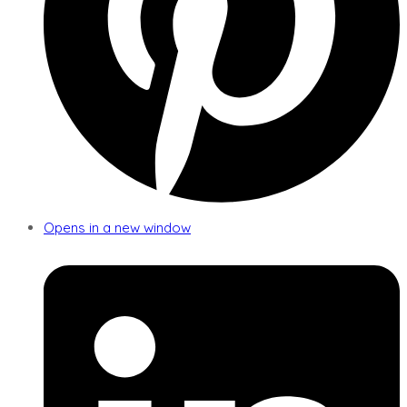
Opens in a new window