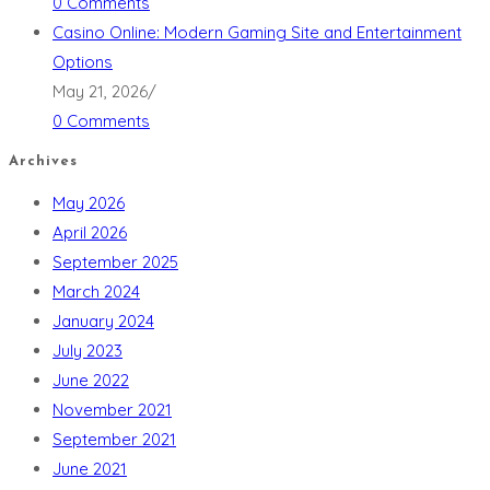
0 Comments
Casino Online: Modern Gaming Site and Entertainment
Options
May 21, 2026
/
0 Comments
Archives
May 2026
April 2026
September 2025
March 2024
January 2024
July 2023
June 2022
November 2021
September 2021
June 2021