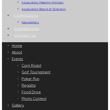
Association Meeting Minutes
Association Board of Directors
COMMUNITY
Newsletters
MEMBERSHIP
CONTACT US
Home
About
Events
Corn Roast
Golf Tournament
Poker Run
Regatta
Food Drive
Photo Contest
Gallery