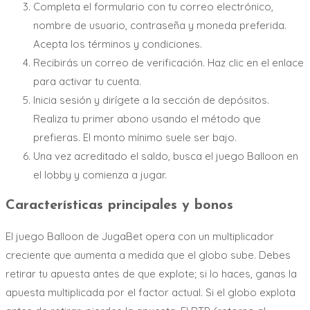
Completa el formulario con tu correo electrónico,
nombre de usuario, contraseña y moneda preferida.
Acepta los términos y condiciones.
Recibirás un correo de verificación. Haz clic en el enlace
para activar tu cuenta.
Inicia sesión y dirígete a la sección de depósitos.
Realiza tu primer abono usando el método que
prefieras. El monto mínimo suele ser bajo.
Una vez acreditado el saldo, busca el juego Balloon en
el lobby y comienza a jugar.
Características principales y bonos
El juego Balloon de JugaBet opera con un multiplicador
creciente que aumenta a medida que el globo sube. Debes
retirar tu apuesta antes de que explote; si lo haces, ganas la
apuesta multiplicada por el factor actual. Si el globo explota