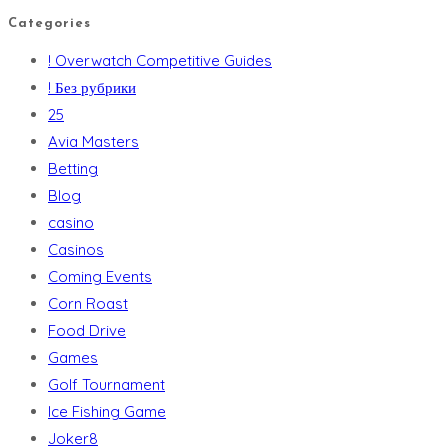
Categories
! Overwatch Competitive Guides
! Без рубрики
25
Avia Masters
Betting
Blog
casino
Casinos
Coming Events
Corn Roast
Food Drive
Games
Golf Tournament
Ice Fishing Game
Joker8