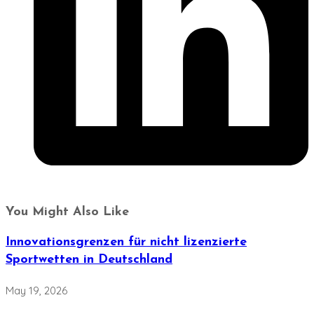
You Might Also Like
Innovationsgrenzen für nicht lizenzierte
Sportwetten in Deutschland
May 19, 2026