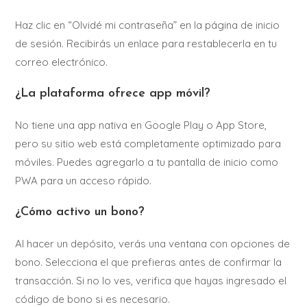
Haz clic en “Olvidé mi contraseña” en la página de inicio
de sesión. Recibirás un enlace para restablecerla en tu
correo electrónico.
¿La plataforma ofrece app móvil?
No tiene una app nativa en Google Play o App Store,
pero su sitio web está completamente optimizado para
móviles. Puedes agregarlo a tu pantalla de inicio como
PWA para un acceso rápido.
¿Cómo activo un bono?
Al hacer un depósito, verás una ventana con opciones de
bono. Selecciona el que prefieras antes de confirmar la
transacción. Si no lo ves, verifica que hayas ingresado el
código de bono si es necesario.