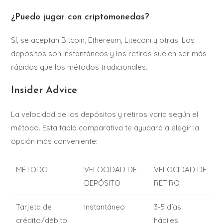
¿Puedo jugar con criptomonedas?
Sí, se aceptan Bitcoin, Ethereum, Litecoin y otras. Los
depósitos son instantáneos y los retiros suelen ser más
rápidos que los métodos tradicionales.
Insider Advice
La velocidad de los depósitos y retiros varía según el
método. Esta tabla comparativa te ayudará a elegir la
opción más conveniente:
MÉTODO
VELOCIDAD DE
VELOCIDAD DE
DEPÓSITO
RETIRO
Tarjeta de
Instantáneo
3-5 días
crédito/débito
hábiles