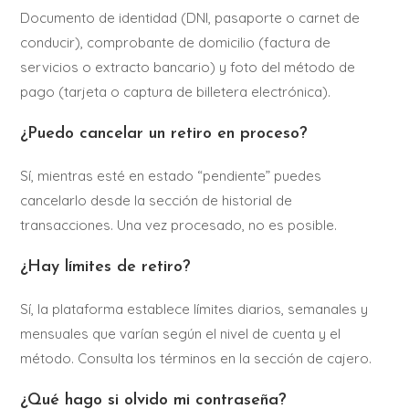
Documento de identidad (DNI, pasaporte o carnet de
conducir), comprobante de domicilio (factura de
servicios o extracto bancario) y foto del método de
pago (tarjeta o captura de billetera electrónica).
¿Puedo cancelar un retiro en proceso?
Sí, mientras esté en estado “pendiente” puedes
cancelarlo desde la sección de historial de
transacciones. Una vez procesado, no es posible.
¿Hay límites de retiro?
Sí, la plataforma establece límites diarios, semanales y
mensuales que varían según el nivel de cuenta y el
método. Consulta los términos en la sección de cajero.
¿Qué hago si olvido mi contraseña?