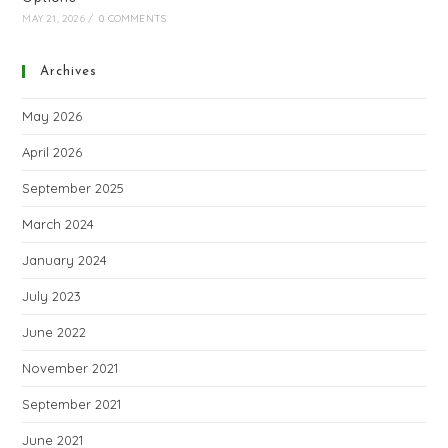
MAY 21, 2026
/
0 COMMENTS
Archives
May 2026
April 2026
September 2025
March 2024
January 2024
July 2023
June 2022
November 2021
September 2021
June 2021