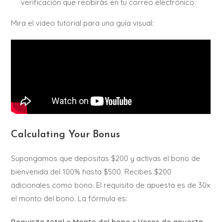
verificación que recibirás en tu correo electrónico.
Mira el video tutorial para una guía visual:
Calculating Your Bonus
Supongamos que depositas $200 y activas el bono de
bienvenida del 100% hasta $500. Recibes $200
adicionales como bono. El requisito de apuesta es de 30x
el monto del bono. La fórmula es:
Requisito total = Monto del bono × Veces de apuesta