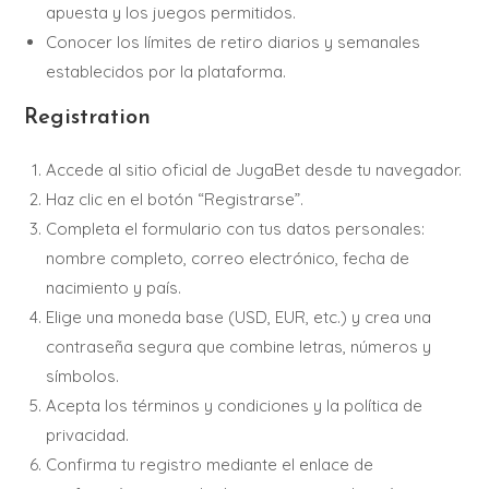
apuesta y los juegos permitidos.
Conocer los límites de retiro diarios y semanales
establecidos por la plataforma.
Registration
Accede al sitio oficial de JugaBet desde tu navegador.
Haz clic en el botón “Registrarse”.
Completa el formulario con tus datos personales:
nombre completo, correo electrónico, fecha de
nacimiento y país.
Elige una moneda base (USD, EUR, etc.) y crea una
contraseña segura que combine letras, números y
símbolos.
Acepta los términos y condiciones y la política de
privacidad.
Confirma tu registro mediante el enlace de