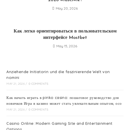
May 20, 2026
Как легко ориентироваться в пользовательском
интерфейсе Mostbet
May 15, 2026
Anziehende Initiatorin und die faszinierende Welt von
nomini
MAY 21, 2026
/
0 COMMENTS
Как начать играть в pinko casino: пошаговое руководство для
новичков Игра в казино может стать увлекательным опытом, осо
MAY 21, 2026
/
0 COMMENTS
Casino Online: Modern Gaming Site and Entertainment
Options