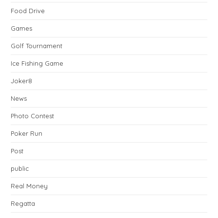
Food Drive
Games
Golf Tournament
Ice Fishing Game
Joker8
News
Photo Contest
Poker Run
Post
public
Real Money
Regatta