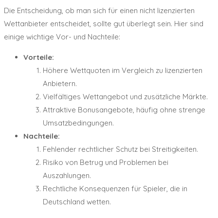
Die Entscheidung, ob man sich für einen nicht lizenzierten
Wettanbieter entscheidet, sollte gut überlegt sein. Hier sind
einige wichtige Vor- und Nachteile:
Vorteile:
Höhere Wettquoten im Vergleich zu lizenzierten
Anbietern.
Vielfältiges Wettangebot und zusätzliche Märkte.
Attraktive Bonusangebote, häufig ohne strenge
Umsatzbedingungen.
Nachteile:
Fehlender rechtlicher Schutz bei Streitigkeiten.
Risiko von Betrug und Problemen bei
Auszahlungen.
Rechtliche Konsequenzen für Spieler, die in
Deutschland wetten.