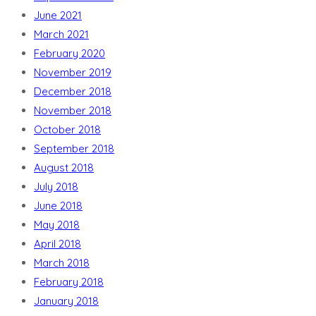
June 2021
March 2021
February 2020
November 2019
December 2018
November 2018
October 2018
September 2018
August 2018
July 2018
June 2018
May 2018
April 2018
March 2018
February 2018
January 2018