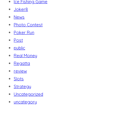
Ice Fishing Game
Joker8
News
Photo Contest
Poker Run
Post
public
Real Money
Regatta
review
Slots
Strategy
Uncategorized
uncategory