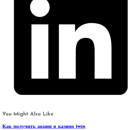
You Might Also Like
Как получить акции в казино 1win