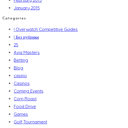
February 2015
January 2015
Categories
! Overwatch Competitive Guides
! Без рубрики
25
Avia Masters
Betting
Blog
casino
Casinos
Coming Events
Corn Roast
Food Drive
Games
Golf Tournament