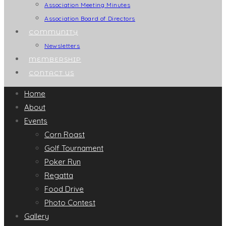
Association Meeting Minutes
Association Board of Directors
COMMUNITY
Newsletters
MEMBERSHIP
CONTACT US
Home
About
Events
Corn Roast
Golf Tournament
Poker Run
Regatta
Food Drive
Photo Contest
Gallery