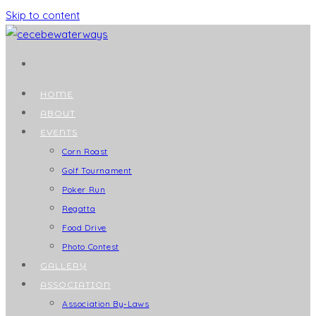
Skip to content
HOME
ABOUT
EVENTS
Corn Roast
Golf Tournament
Poker Run
Regatta
Food Drive
Photo Contest
GALLERY
ASSOCIATION
Association By-Laws