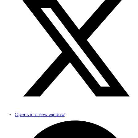
Opens in a new window