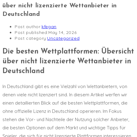
über nicht lizenzierte Wettanbieter in
Deutschland
Post author:
kfegan
Post published:
May 14, 2026
Post category:
Uncategorized
Die besten Wettplattformen: Übersicht
über nicht lizenzierte Wettanbieter in
Deutschland
In Deutschland gibt es eine Vielzahl von Wettanbietern, von
denen viele nicht lizenziert sind. In diesem Artikel werfen wir
einen detaillierten Blick auf die besten Wettplattformen, die
ohne offizielle Lizenz in Deutschland operieren. Im Fokus
stehen die Vor- und Nachteile der Nutzung solcher Anbieter,
die besten Optionen auf dem Markt und wichtige Tipps für
Spieler, die sich für nicht lizenzierte Plattformen interessieren.