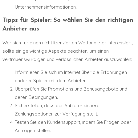
Unternehmensinformationen.
Tipps für Spieler: So wählen Sie den richtigen
Anbieter aus
Wer sich für einen nicht lizenzierten Wettanbieter interessiert,
sollte einige wichtige Aspekte beachten, um einen
vertrauenswürdigen und verlässlichen Anbieter auszuwählen:
Informieren Sie sich im Internet über die Erfahrungen
anderer Spieler mit dem Anbieter.
Überprüfen Sie Promotions und Bonusangebote und
deren Bedingungen.
Sicherstellen, dass der Anbieter sichere
Zahlungsoptionen zur Verfügung stellt.
Testen Sie den Kundensupport, indem Sie Fragen oder
Anfragen stellen.