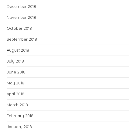
December 2018
November 2018
October 2018
September 2018
August 2018
July 2018
June 2018
May 2018
April 2018
March 2018
February 2018
January 2018