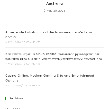
Australia
May 20, 2026
Anziehende Initiatorin und die faszinierende Welt von
nomini
MAY 21, 2026
/
0 COMMENTS
Как начать играть в pinko casino: пошаговое руководство для
новичков Игра в казино может стать увлекательным опытом, осо
MAY 21, 2026
/
0 COMMENTS
Casino Online: Modern Gaming Site and Entertainment
Options
MAY 21, 2026
/
0 COMMENTS
Archives