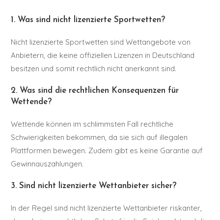
1. Was sind nicht lizenzierte Sportwetten?
Nicht lizenzierte Sportwetten sind Wettangebote von
Anbietern, die keine offiziellen Lizenzen in Deutschland
besitzen und somit rechtlich nicht anerkannt sind.
2. Was sind die rechtlichen Konsequenzen für
Wettende?
Wettende können im schlimmsten Fall rechtliche
Schwierigkeiten bekommen, da sie sich auf illegalen
Plattformen bewegen. Zudem gibt es keine Garantie auf
Gewinnauszahlungen.
3. Sind nicht lizenzierte Wettanbieter sicher?
In der Regel sind nicht lizenzierte Wettanbieter riskanter,