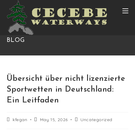
BLOG
Übersicht über nicht lizenzierte
Sportwetten in Deutschland:
Ein Leitfaden
kfegan
May 15, 2026
Uncategorized