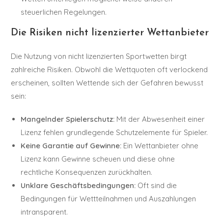
steuerlichen Regelungen.
Die Risiken nicht lizenzierter Wettanbieter
Die Nutzung von nicht lizenzierten Sportwetten birgt
zahlreiche Risiken. Obwohl die Wettquoten oft verlockend
erscheinen, sollten Wettende sich der Gefahren bewusst
sein:
Mangelnder Spielerschutz:
Mit der Abwesenheit einer
Lizenz fehlen grundlegende Schutzelemente für Spieler.
Keine Garantie auf Gewinne:
Ein Wettanbieter ohne
Lizenz kann Gewinne scheuen und diese ohne
rechtliche Konsequenzen zurückhalten.
Unklare Geschäftsbedingungen:
Oft sind die
Bedingungen für Wettteilnahmen und Auszahlungen
intransparent.