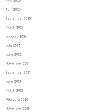
May 2026
April 2026
September 2025
March 2024
January 2024
July 2023
June 2022
November 2021
September 2021
June 2021
March 2021
February 2020
November 2019