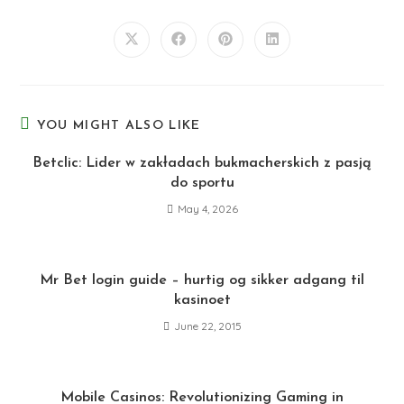
YOU MIGHT ALSO LIKE
Betclic: Lider w zakładach bukmacherskich z pasją
do sportu
May 4, 2026
Mr Bet login guide – hurtig og sikker adgang til
kasinoet
June 22, 2015
Mobile Casinos: Revolutionizing Gaming in