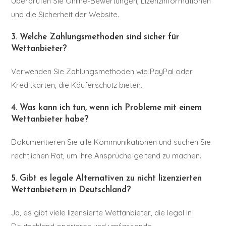
Überprüfen Sie Online-Bewertungen, Lizenzinformationen
und die Sicherheit der Website.
3. Welche Zahlungsmethoden sind sicher für
Wettanbieter?
Verwenden Sie Zahlungsmethoden wie PayPal oder
Kreditkarten, die Käuferschutz bieten.
4. Was kann ich tun, wenn ich Probleme mit einem
Wettanbieter habe?
Dokumentieren Sie alle Kommunikationen und suchen Sie
rechtlichen Rat, um Ihre Ansprüche geltend zu machen.
5. Gibt es legale Alternativen zu nicht lizenzierten
Wettanbietern in Deutschland?
Ja, es gibt viele lizensierte Wettanbieter, die legal in