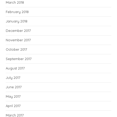
March 2018
February 2018
January 2018
December 2017
November 2017
October 2017
September 2017
August 2017
July 2017
June 2017
May 2017
April 2017
March 2017