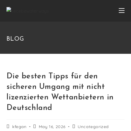
BLOG
Die besten Tipps für den
sicheren Umgang mit nicht
lizenzierten Wettanbietern in
Deutschland
kfegan
May 16, 2026
Uncategorized