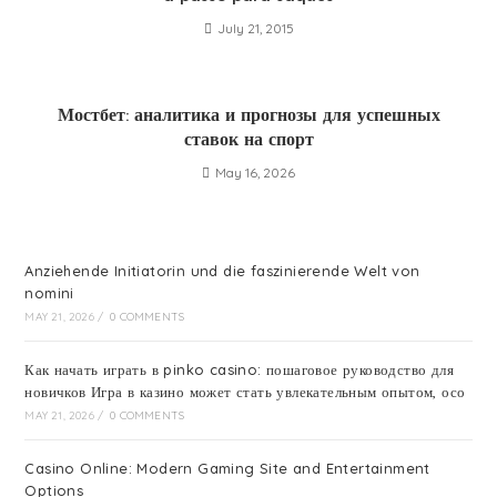
July 21, 2015
Мостбет: аналитика и прогнозы для успешных
ставок на спорт
May 16, 2026
Anziehende Initiatorin und die faszinierende Welt von
nomini
MAY 21, 2026
/
0 COMMENTS
Как начать играть в pinko casino: пошаговое руководство для
новичков Игра в казино может стать увлекательным опытом, осо
MAY 21, 2026
/
0 COMMENTS
Casino Online: Modern Gaming Site and Entertainment
Options