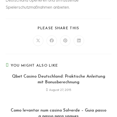
Deutschland operieren und umfassende
Spielerschutzmaßnahmen anbieten.
PLEASE SHARE THIS
YOU MIGHT ALSO LIKE
Qbet Casino Deutschland: Praktische Anleitung
mit Bonusberechnung
August 27, 2015
Como levantar num casino Solverde – Guia passo
a passo para saques