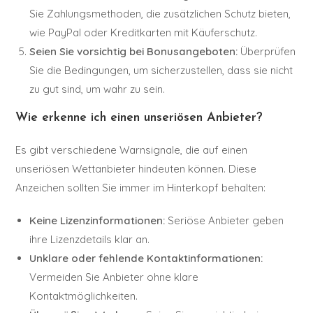
Sie Zahlungsmethoden, die zusätzlichen Schutz bieten,
wie PayPal oder Kreditkarten mit Käuferschutz.
Seien Sie vorsichtig bei Bonusangeboten:
Überprüfen
Sie die Bedingungen, um sicherzustellen, dass sie nicht
zu gut sind, um wahr zu sein.
Wie erkenne ich einen unseriösen Anbieter?
Es gibt verschiedene Warnsignale, die auf einen
unseriösen Wettanbieter hindeuten können. Diese
Anzeichen sollten Sie immer im Hinterkopf behalten:
Keine Lizenzinformationen:
Seriöse Anbieter geben
ihre Lizenzdetails klar an.
Unklare oder fehlende Kontaktinformationen:
Vermeiden Sie Anbieter ohne klare
Kontaktmöglichkeiten.