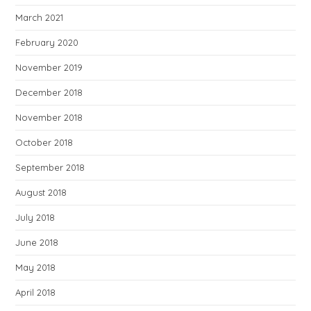
March 2021
February 2020
November 2019
December 2018
November 2018
October 2018
September 2018
August 2018
July 2018
June 2018
May 2018
April 2018