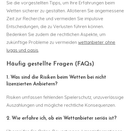
Sie die vorgestellten Tipps, um Ihre Erfahrungen beim
Wetten sicherer zu gestalten. Allotieren Sie angemessene
Zeit zur Recherche und vermeiden Sie impulsive
Entscheidungen, die zu Verlusten führen können.
Bedenken Sie zudem die rechtlichen Aspekte, um
zukünftige Probleme zu vermeiden
wettanbieter ohne
lugas und oasis
.
Häufig gestellte Fragen (FAQs)
1. Was sind die Risiken beim Wetten bei nicht
lizenzierten Anbietern?
Risiken umfassen fehlenden Spielerschutz, unzuverlässige
Auszahlungen und mögliche rechtliche Konsequenzen.
2. Wie erfahre ich, ob ein Wettanbieter seriös ist?