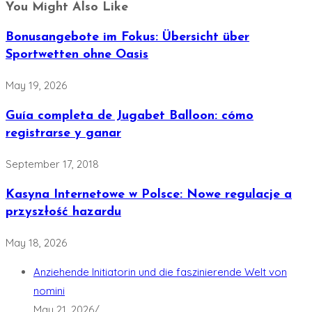
You Might Also Like
Bonusangebote im Fokus: Übersicht über
Sportwetten ohne Oasis
May 19, 2026
Guía completa de Jugabet Balloon: cómo
registrarse y ganar
September 17, 2018
Kasyna Internetowe w Polsce: Nowe regulacje a
przyszłość hazardu
May 18, 2026
Anziehende Initiatorin und die faszinierende Welt von
nomini
May 21, 2026
/