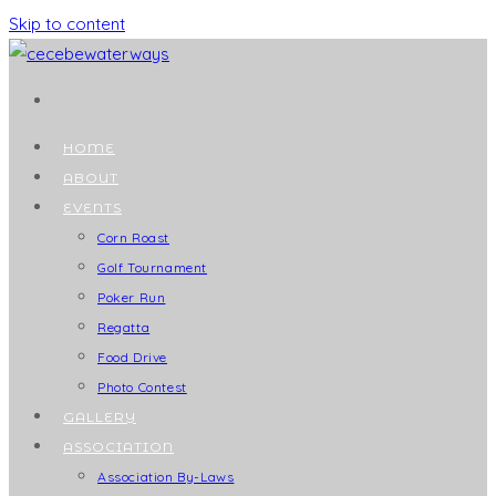
Skip to content
HOME
ABOUT
EVENTS
Corn Roast
Golf Tournament
Poker Run
Regatta
Food Drive
Photo Contest
GALLERY
ASSOCIATION
Association By-Laws