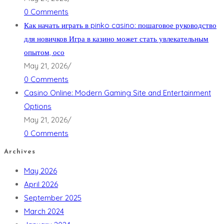
0 Comments
Как начать играть в pinko casino: пошаговое руководство
для новичков Игра в казино может стать увлекательным
опытом, осо
May 21, 2026
/
0 Comments
Casino Online: Modern Gaming Site and Entertainment
Options
May 21, 2026
/
0 Comments
Archives
May 2026
April 2026
September 2025
March 2024