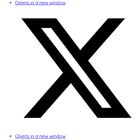
Opens in a new window
Opens in a new window