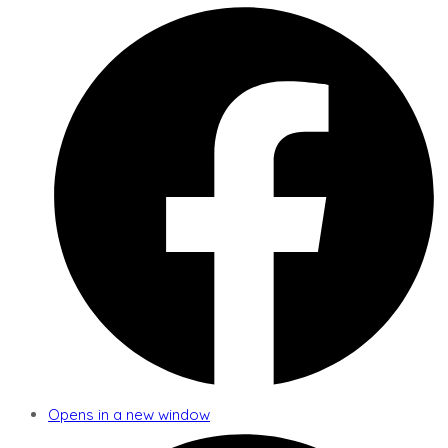
Opens in a new window