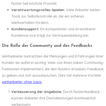
Nutzer hat höchste Priorität.
Verantwortungsvolles Spielen:
Viele Anbieter bieten
Tools zur Selbstkontrolle an, die ein sicheres
Wettverhalten fördern.
Kundensupport:
Ein kompetenter und erreichbarer
Kundenservice trägt zur Vertrauensbildung bei.
Die Rolle der Community und des Feedbacks
Wettanbieter betrachten die Meinungen und Erfahrungen ihrer
Kunden als äußerst wichtig. Viele von ihnen haben Community-
Funktionen implementiert, die den Nutzern erlauben, Feedback
zu geben und sich auszutauschen. Dies hat mehrere Vorteile:
wettanbieter ohne oasis
Verbesserung der Angebote:
Durch Nutzerfeedback
können Anbieter ihre Dienstleistungen kontinuierlich
verbessern.