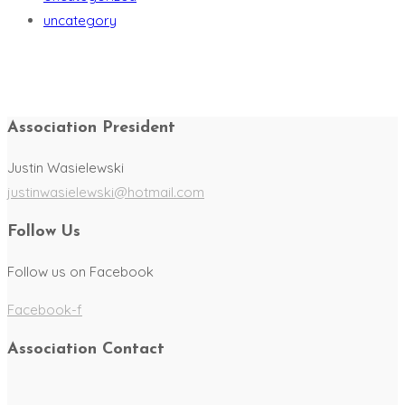
uncategory
Association President
Justin Wasielewski
justinwasielewski@hotmail.com
Follow Us
Follow us on Facebook
Facebook-f
Association Contact