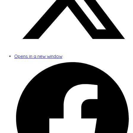
Opens in a new window