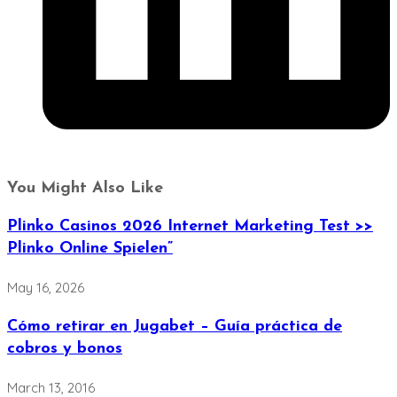
You Might Also Like
Plinko Casinos 2026 Internet Marketing Test >>
Plinko Online Spielen”
May 16, 2026
Cómo retirar en Jugabet – Guía práctica de
cobros y bonos
March 13, 2016