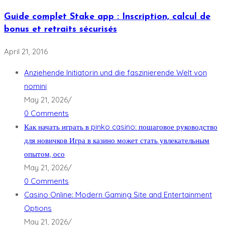
Guide complet Stake app : Inscription, calcul de
bonus et retraits sécurisés
April 21, 2016
Anziehende Initiatorin und die faszinierende Welt von
nomini
May 21, 2026
/
0 Comments
Как начать играть в pinko casino: пошаговое руководство
для новичков Игра в казино может стать увлекательным
опытом, осо
May 21, 2026
/
0 Comments
Casino Online: Modern Gaming Site and Entertainment
Options
May 21, 2026
/