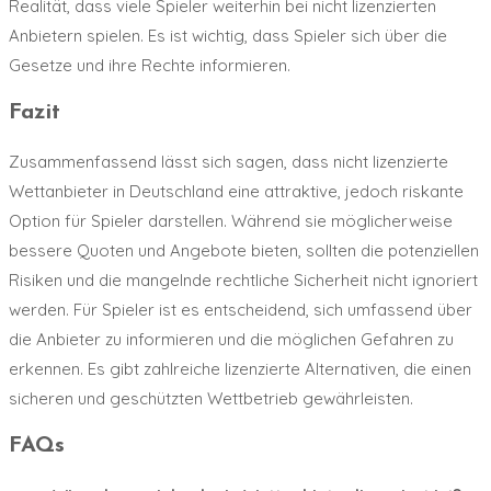
Realität, dass viele Spieler weiterhin bei nicht lizenzierten
Anbietern spielen. Es ist wichtig, dass Spieler sich über die
Gesetze und ihre Rechte informieren.
Fazit
Zusammenfassend lässt sich sagen, dass nicht lizenzierte
Wettanbieter in Deutschland eine attraktive, jedoch riskante
Option für Spieler darstellen. Während sie möglicherweise
bessere Quoten und Angebote bieten, sollten die potenziellen
Risiken und die mangelnde rechtliche Sicherheit nicht ignoriert
werden. Für Spieler ist es entscheidend, sich umfassend über
die Anbieter zu informieren und die möglichen Gefahren zu
erkennen. Es gibt zahlreiche lizenzierte Alternativen, die einen
sicheren und geschützten Wettbetrieb gewährleisten.
FAQs