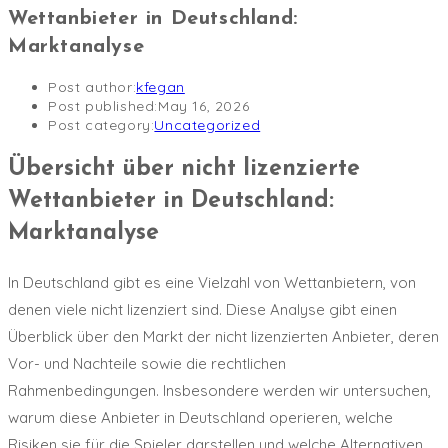
Wettanbieter in Deutschland:
Marktanalyse
Post author:
kfegan
Post published:
May 16, 2026
Post category:
Uncategorized
Übersicht über nicht lizenzierte
Wettanbieter in Deutschland:
Marktanalyse
In Deutschland gibt es eine Vielzahl von Wettanbietern, von
denen viele nicht lizenziert sind. Diese Analyse gibt einen
Überblick über den Markt der nicht lizenzierten Anbieter, deren
Vor- und Nachteile sowie die rechtlichen
Rahmenbedingungen. Insbesondere werden wir untersuchen,
warum diese Anbieter in Deutschland operieren, welche
Risiken sie für die Spieler darstellen und welche Alternativen