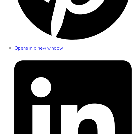
Opens in a new window