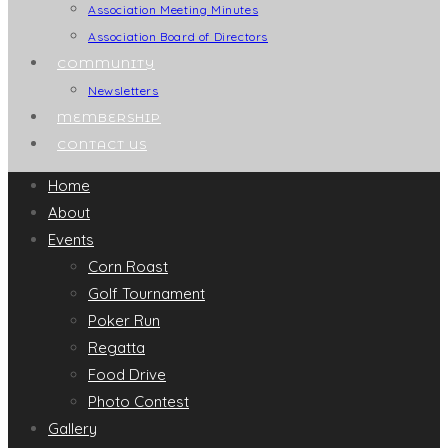
Association Meeting Minutes
Association Board of Directors
COMMUNITY
Newsletters
MEMBERSHIP
CONTACT US
Home
About
Events
Corn Roast
Golf Tournament
Poker Run
Regatta
Food Drive
Photo Contest
Gallery