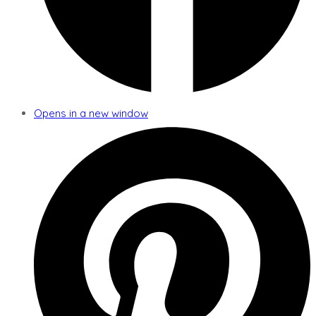
Opens in a new window