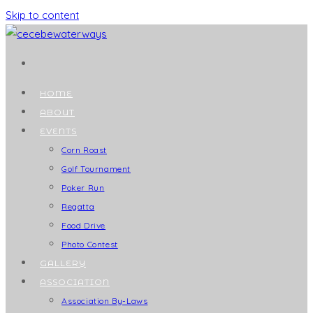
Skip to content
HOME
ABOUT
EVENTS
Corn Roast
Golf Tournament
Poker Run
Regatta
Food Drive
Photo Contest
GALLERY
ASSOCIATION
Association By-Laws