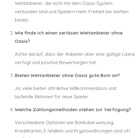
Wettanbieter, die nicht mit dem Oasis-System
verbunden sind und Spielern mehr Freiheit bei Wetten
bieten.
Wie finde ich einen seriösen Wettanbieter ohne
Oasis?
Achte darauf, dass der Anbieter über eine gültige Lizenz
verfügt und positive Bewertungen hat.
Bieten Wettanbieter ohne Oasis gute Boni an?
Ja, viele bieten attraktive Willkommensboni und
laufende Aktionen für neue Spieler.
Welche Zahlungsmethoden stehen zur Verfügung?
Verschiedene Optionen wie Banküberweisung,
Kreditkarten, E-Wallets und Kryptowährungen sind oft