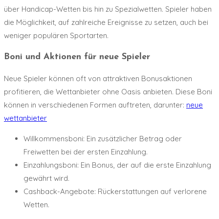
über Handicap-Wetten bis hin zu Spezialwetten. Spieler haben
die Möglichkeit, auf zahlreiche Ereignisse zu setzen, auch bei
weniger populären Sportarten.
Boni und Aktionen für neue Spieler
Neue Spieler können oft von attraktiven Bonusaktionen
profitieren, die Wettanbieter ohne Oasis anbieten. Diese Boni
können in verschiedenen Formen auftreten, darunter:
neue
wettanbieter
Willkommensboni: Ein zusätzlicher Betrag oder
Freiwetten bei der ersten Einzahlung.
Einzahlungsboni: Ein Bonus, der auf die erste Einzahlung
gewährt wird.
Cashback-Angebote: Rückerstattungen auf verlorene
Wetten.