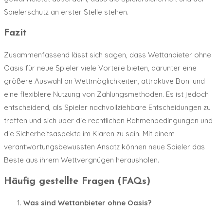
Spielerschutz an erster Stelle stehen.
Fazit
Zusammenfassend lässt sich sagen, dass Wettanbieter ohne
Oasis für neue Spieler viele Vorteile bieten, darunter eine
größere Auswahl an Wettmöglichkeiten, attraktive Boni und
eine flexiblere Nutzung von Zahlungsmethoden. Es ist jedoch
entscheidend, als Spieler nachvollziehbare Entscheidungen zu
treffen und sich über die rechtlichen Rahmenbedingungen und
die Sicherheitsaspekte im Klaren zu sein. Mit einem
verantwortungsbewussten Ansatz können neue Spieler das
Beste aus ihrem Wettvergnügen herausholen.
Häufig gestellte Fragen (FAQs)
Was sind Wettanbieter ohne Oasis?