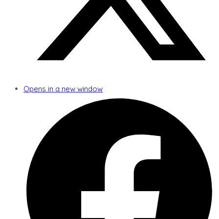
Opens in a new window