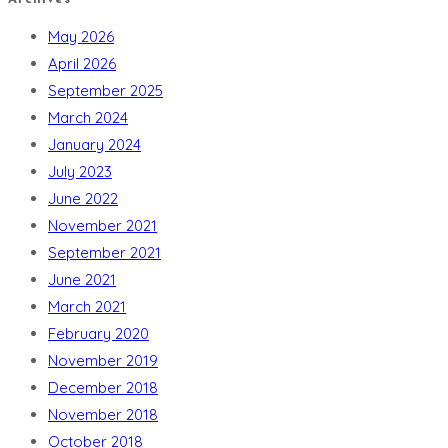
May 2026
April 2026
September 2025
March 2024
January 2024
July 2023
June 2022
November 2021
September 2021
June 2021
March 2021
February 2020
November 2019
December 2018
November 2018
October 2018