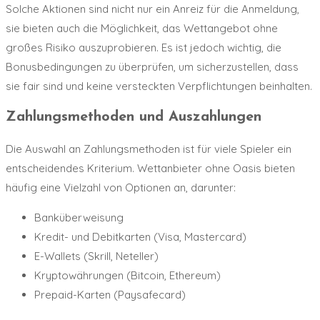
Solche Aktionen sind nicht nur ein Anreiz für die Anmeldung,
sie bieten auch die Möglichkeit, das Wettangebot ohne
großes Risiko auszuprobieren. Es ist jedoch wichtig, die
Bonusbedingungen zu überprüfen, um sicherzustellen, dass
sie fair sind und keine versteckten Verpflichtungen beinhalten.
Zahlungsmethoden und Auszahlungen
Die Auswahl an Zahlungsmethoden ist für viele Spieler ein
entscheidendes Kriterium. Wettanbieter ohne Oasis bieten
häufig eine Vielzahl von Optionen an, darunter:
Banküberweisung
Kredit- und Debitkarten (Visa, Mastercard)
E-Wallets (Skrill, Neteller)
Kryptowährungen (Bitcoin, Ethereum)
Prepaid-Karten (Paysafecard)