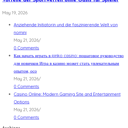
Vorteile der Sportwetten ohne Oasis für Spieler
May 19, 2026
Anziehende Initiatorin und die faszinierende Welt von
nomini
May 21, 2026
/
0 Comments
Как начать играть в pinko casino: пошаговое руководство
для новичков Игра в казино может стать увлекательным
опытом, осо
May 21, 2026
/
0 Comments
Casino Online: Modern Gaming Site and Entertainment
Options
May 21, 2026
/
0 Comments
Archives