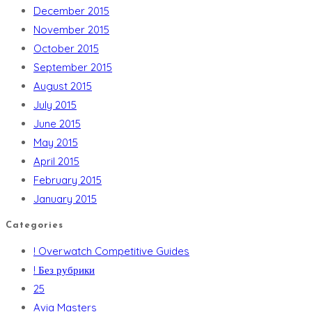
December 2015
November 2015
October 2015
September 2015
August 2015
July 2015
June 2015
May 2015
April 2015
February 2015
January 2015
Categories
! Overwatch Competitive Guides
! Без рубрики
25
Avia Masters