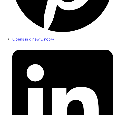
Opens in a new window