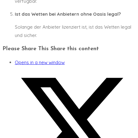
verfügbar.
Ist das Wetten bei Anbietern ohne Oasis legal?
Solange der Anbieter lizenziert ist, ist das Wetten legal
und sicher.
Please Share This
Share this content
Opens in a new window