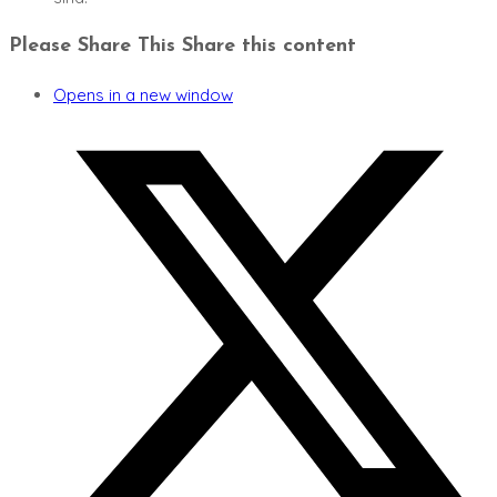
Please Share This
Share this content
Opens in a new window