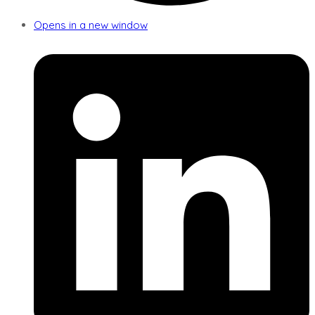
Opens in a new window