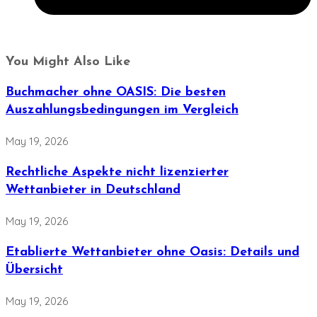
You Might Also Like
Buchmacher ohne OASIS: Die besten
Auszahlungsbedingungen im Vergleich
May 19, 2026
Rechtliche Aspekte nicht lizenzierter
Wettanbieter in Deutschland
May 19, 2026
Etablierte Wettanbieter ohne Oasis: Details und
Übersicht
May 19, 2026