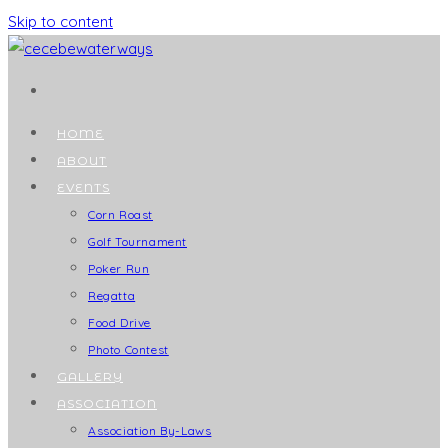
Skip to content
HOME
ABOUT
EVENTS
Corn Roast
Golf Tournament
Poker Run
Regatta
Food Drive
Photo Contest
GALLERY
ASSOCIATION
Association By-Laws