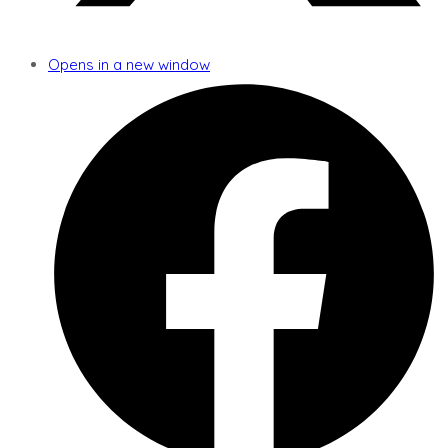
Opens in a new window