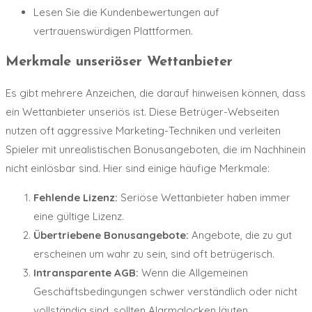
Lesen Sie die Kundenbewertungen auf
vertrauenswürdigen Plattformen.
Merkmale unseriöser Wettanbieter
Es gibt mehrere Anzeichen, die darauf hinweisen können, dass
ein Wettanbieter unseriös ist. Diese Betrüger-Webseiten
nutzen oft aggressive Marketing-Techniken und verleiten
Spieler mit unrealistischen Bonusangeboten, die im Nachhinein
nicht einlösbar sind. Hier sind einige häufige Merkmale:
Fehlende Lizenz:
Seriöse Wettanbieter haben immer
eine gültige Lizenz.
Übertriebene Bonusangebote:
Angebote, die zu gut
erscheinen um wahr zu sein, sind oft betrügerisch.
Intransparente AGB:
Wenn die Allgemeinen
Geschäftsbedingungen schwer verständlich oder nicht
vollständig sind, sollten Alarmglocken läuten.