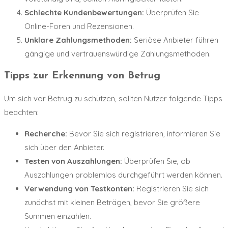
Schlechte Kundenbewertungen:
Überprüfen Sie
Online-Foren und Rezensionen.
Unklare Zahlungsmethoden:
Seriöse Anbieter führen
gängige und vertrauenswürdige Zahlungsmethoden.
Tipps zur Erkennung von Betrug
Um sich vor Betrug zu schützen, sollten Nutzer folgende Tipps
beachten:
Recherche:
Bevor Sie sich registrieren, informieren Sie
sich über den Anbieter.
Testen von Auszahlungen:
Überprüfen Sie, ob
Auszahlungen problemlos durchgeführt werden können.
Verwendung von Testkonten:
Registrieren Sie sich
zunächst mit kleinen Beträgen, bevor Sie größere
Summen einzahlen.