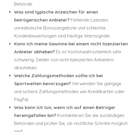
Behörde.
Was sind typische Anzeichen für einen
betrügerischen Anbieter?
Fehlende Lizenzen,
unrealistische Bonusangebote und schlechte
Kundenbewertungen sind häufige Warnsignale.
Kann ich meine Gewinne bei einem nicht lizenzierten
Anbieter abheben?
Es ist höchstwahrscheinlich sehr
schwierig, Gelder von nicht lizenzierten Anbietern
abzuheben.
Welche Zahlungsmethoden sollte ich bei
Sportwetten bevorzugen?
Verwenden Sie gängige
und sichere Zahlungsmethoden wie Kreditkarten oder
PayPal.
Was kann ich tun, wenn ich auf einen Betrüger
hereingefallen bin?
Kontaktieren Sie die zuständigen
Behörden und prüfen Sie, ob rechtliche Schritte möglich
sind.