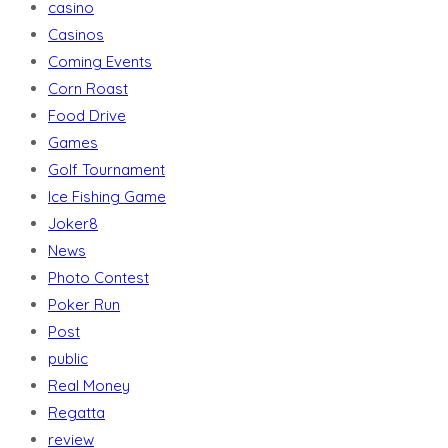
casino
Casinos
Coming Events
Corn Roast
Food Drive
Games
Golf Tournament
Ice Fishing Game
Joker8
News
Photo Contest
Poker Run
Post
public
Real Money
Regatta
review