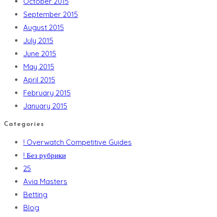
October 2015
September 2015
August 2015
July 2015
June 2015
May 2015
April 2015
February 2015
January 2015
Categories
! Overwatch Competitive Guides
! Без рубрики
25
Avia Masters
Betting
Blog