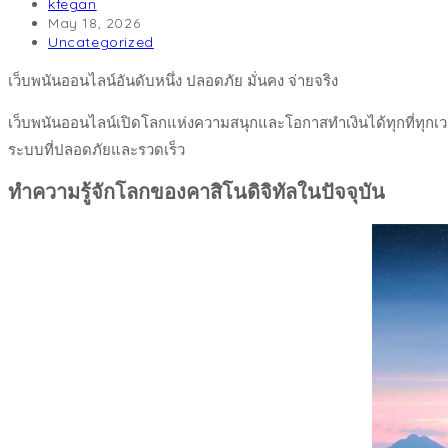
Post
kfegan
author:
Post
May 18, 2026
published:
Post
Uncategorized
category:
เว็บพนันออนไลน์อันดับหนึ่ง ปลอดภัย มั่นคง จ่ายจริง
เว็บพนันออนไลน์เปิดโลกแห่งความสนุกและโอกาสทำเงินได้ทุกที่ทุกเวล
ระบบที่ปลอดภัยและรวดเร็ว
ทำความรู้จักโลกของคาสิโนดิจิทัลในปัจจุบัน