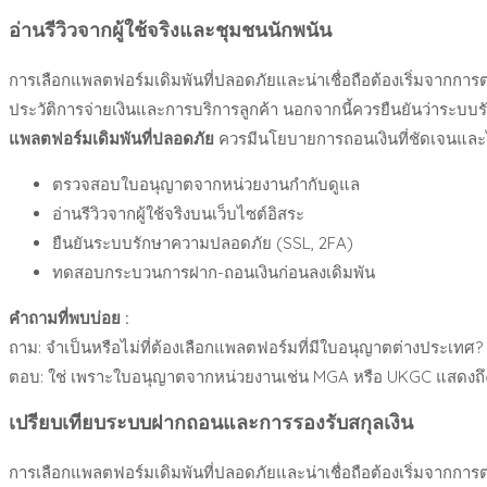
อ่านรีวิวจากผู้ใช้จริงและชุมชนนักพนัน
การเลือกแพลตฟอร์มเดิมพันที่ปลอดภัยและน่าเชื่อถือต้องเริ่มจากกา
ประวัติการจ่ายเงินและการบริการลูกค้า นอกจากนี้ควรยืนยันว่าระบ
แพลตฟอร์มเดิมพันที่ปลอดภัย
ควรมีนโยบายการถอนเงินที่ชัดเจนและไม
ตรวจสอบใบอนุญาตจากหน่วยงานกำกับดูแล
อ่านรีวิวจากผู้ใช้จริงบนเว็บไซต์อิสระ
ยืนยันระบบรักษาความปลอดภัย (SSL, 2FA)
ทดสอบกระบวนการฝาก-ถอนเงินก่อนลงเดิมพัน
คำถามที่พบบ่อย :
ถาม: จำเป็นหรือไม่ที่ต้องเลือกแพลตฟอร์มที่มีใบอนุญาตต่างประเทศ?
ตอบ: ใช่ เพราะใบอนุญาตจากหน่วยงานเช่น MGA หรือ UKGC แสดงถึง
เปรียบเทียบระบบฝากถอนและการรองรับสกุลเงิน
การเลือกแพลตฟอร์มเดิมพันที่ปลอดภัยและน่าเชื่อถือต้องเริ่มจากก