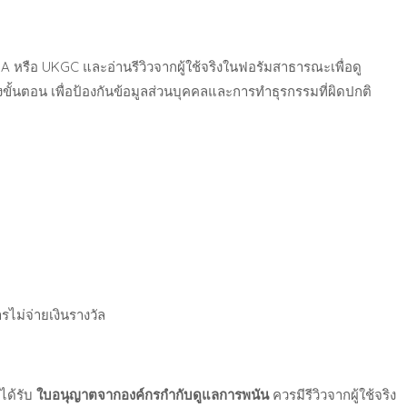
 หรือ UKGC และอ่านรีวิวจากผู้ใช้จริงในฟอรัมสาธารณะเพื่อดู
้นตอน เพื่อป้องกันข้อมูลส่วนบุคคลและการทำธุรกรรมที่ผิดปกติ
ม่จ่ายเงินรางวัล
ได้รับ
ใบอนุญาตจากองค์กรกำกับดูแลการพนัน
ควรมีรีวิวจากผู้ใช้จริง