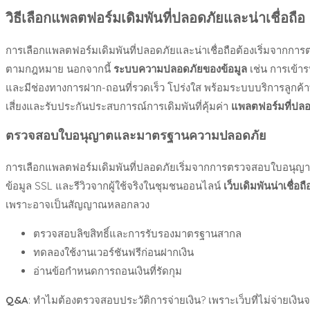
วิธีเลือกแพลตฟอร์มเดิมพันที่ปลอดภัยและน่าเชื่อถือ
การเลือกแพลตฟอร์มเดิมพันที่ปลอดภัยและน่าเชื่อถือต้องเริ่มจากก
ตามกฎหมาย นอกจากนี้
ระบบความปลอดภัยของข้อมูล
เช่น การเข้าร
และมีช่องทางการฝาก-ถอนที่รวดเร็ว โปร่งใส พร้อมระบบบริการลูกค้า
เสี่ยงและรับประกันประสบการณ์การเดิมพันที่คุ้มค่า
แพลตฟอร์มที่ปลอ
ตรวจสอบใบอนุญาตและมาตรฐานความปลอดภัย
การเลือกแพลตฟอร์มเดิมพันที่ปลอดภัยเริ่มจากการตรวจสอบใบอนุญาตจ
ข้อมูล SSL และรีวิวจากผู้ใช้จริงในชุมชนออนไลน์
เว็บเดิมพันน่าเชื่อถื
เพราะอาจเป็นสัญญาณหลอกลวง
ตรวจสอบลิขสิทธิ์และการรับรองมาตรฐานสากล
ทดลองใช้งานเวอร์ชันฟรีก่อนฝากเงิน
อ่านข้อกำหนดการถอนเงินที่รัดกุม
Q&A
: ทำไมต้องตรวจสอบประวัติการจ่ายเงิน? เพราะเว็บที่ไม่จ่ายเงิน