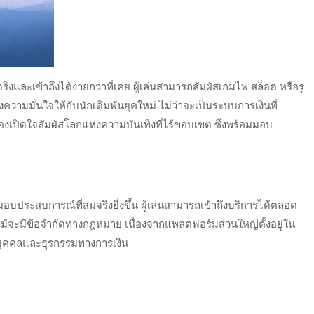
และเข้าถึงได้ง่ายกว่าที่เคย ผู้เล่นสามารถสัมผัสเกมไพ่ สล็อต หรือรู
งความมั่นใจให้กับนักเดิมพันยุคใหม่ ไม่ว่าจะเป็นระบบการเงินที่
เปิดใจสัมผัสโลกแห่งความบันเทิงที่ไร้ขอบเขต ซึ่งพร้อมมอบ
ระสบการณ์ที่สมจริงยิ่งขึ้น ผู้เล่นสามารถเข้าถึงบริการได้ตลอด
แม้จะมีข้อจำกัดทางกฎหมาย เนื่องจากแพลตฟอร์มส่วนใหญ่ตั้งอยู่ใน
นบุคคลและธุรกรรมทางการเงิน