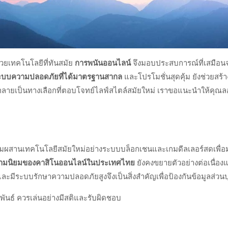
้วยเทคโนโลยีที่ทันสมัย
การพนันออนไลน์
จึงมอบประสบการณ์ที่เสมือนจริง
ะบบความปลอดภัยที่ได้มาตรฐานสากล
และโปรโมชั่นสุดคุ้ม ยังช่วยสร้า
ลายเป็นทางเลือกที่ตอบโจทย์ไลฟ์สไตล์สมัยใหม่ เราขอแนะนำให้คุณลอง
ผสานเทคโนโลยีสมัยใหม่อย่างระบบบล็อกเชนและเกมดีลเลอร์สดเพื่อมอบป
ามนิยมของคาสิโนออนไลน์ในประเทศไทย
ยังคงขยายตัวอย่างต่อเนื่อง
ะมีระบบรักษาความปลอดภัยสูงจึงเป็นสิ่งสำคัญเพื่อป้องกันข้อมูลส่ว
นธ์ ควรเล่นอย่างมีสติและรับผิดชอบ