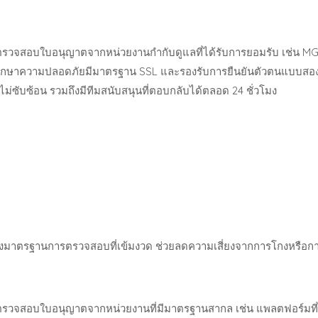
รตรวจสอบใบอนุญาตจากหน่วยงานกำกับดูแลที่ได้รับการยอมรับ เช่น MGA
บรักษาความปลอดภัยมีมาตรฐาน SSL และรองรับการยืนยันตัวตนแบบสองขั
่ซับซ้อน รวมถึงมีทีมสนับสนุนที่ตอบกลับได้ตลอด 24 ชั่วโมง
มาตรฐานการตรวจสอบที่เข้มงวด ช่วยลดความเสี่ยงจากการโกงหรือการไ
ารตรวจสอบใบอนุญาตจากหน่วยงานที่มีมาตรฐานสากล เช่น แพลตฟอร์มที่