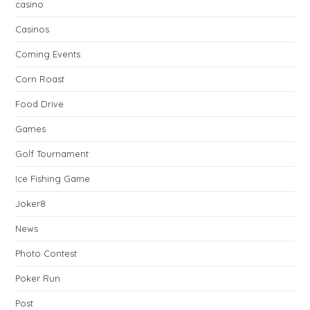
casino
Casinos
Coming Events
Corn Roast
Food Drive
Games
Golf Tournament
Ice Fishing Game
Joker8
News
Photo Contest
Poker Run
Post