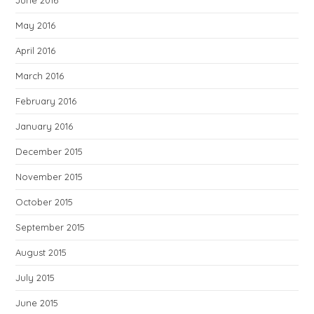
June 2016
May 2016
April 2016
March 2016
February 2016
January 2016
December 2015
November 2015
October 2015
September 2015
August 2015
July 2015
June 2015