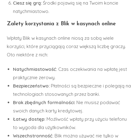
Ciesz się grą:
Środki pojawią się na Twoim koncie
natychmiastowo.
Zalety korzystania z Blik w kasynach online
Wpłaty Blik w kasynach online niosą za sobą wiele
korzyści, które przyciągają coraz większą liczbę graczy.
Oto niektóre z nich:
Natychmiastowość:
Czas oczekiwania na wpłatę jest
praktycznie zerowy.
Bezpieczeństwo:
Płatności są bezpieczne i polegają na
technologiach stosowanych przez banki.
Brak zbędnych formalności:
Nie musisz podawać
swoich danych karty kredytowej.
Łatwy dostęp:
Możliwość wpłaty przy użyciu telefonu
to wygoda dla użytkowników.
Wszechstronność:
Blik można używać nie tylko w