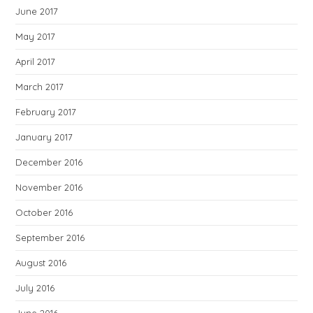
June 2017
May 2017
April 2017
March 2017
February 2017
January 2017
December 2016
November 2016
October 2016
September 2016
August 2016
July 2016