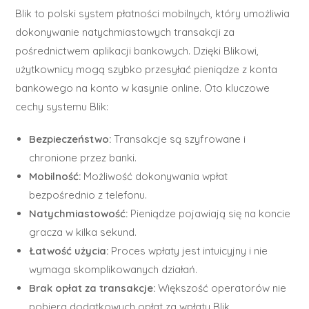
Blik to polski system płatności mobilnych, który umożliwia
dokonywanie natychmiastowych transakcji za
pośrednictwem aplikacji bankowych. Dzięki Blikowi,
użytkownicy mogą szybko przesyłać pieniądze z konta
bankowego na konto w kasynie online. Oto kluczowe
cechy systemu Blik:
Bezpieczeństwo:
Transakcje są szyfrowane i
chronione przez banki.
Mobilność:
Możliwość dokonywania wpłat
bezpośrednio z telefonu.
Natychmiastowość:
Pieniądze pojawiają się na koncie
gracza w kilka sekund.
Łatwość użycia:
Proces wpłaty jest intuicyjny i nie
wymaga skomplikowanych działań.
Brak opłat za transakcje:
Większość operatorów nie
pobiera dodatkowych opłat za wpłaty Blik.