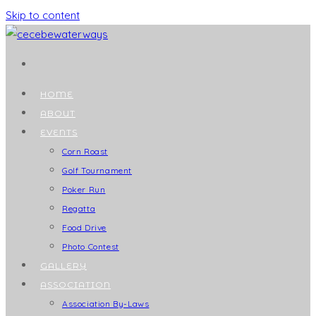
Skip to content
HOME
ABOUT
EVENTS
Corn Roast
Golf Tournament
Poker Run
Regatta
Food Drive
Photo Contest
GALLERY
ASSOCIATION
Association By-Laws