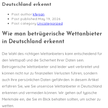
Deutschland erkennt
Post author:
kfegan
Post published:
May 19, 2026
Post category:
Uncategorized
Wie man betrügerische Wettanbieter
in Deutschland erkennt
Die Wahl des richtigen Wettanbieters kann entscheidend für
den Wettspaß und die Sicherheit Ihrer Daten sein.
Betrügerische Wettanbieter sind leider weit verbreitet und
können nicht nur zu finanziellen Verlusten führen, sondern
auch Ihre persönlichen Daten gefährden. In diesem Artikel
erfahren Sie, wie Sie unseriöse Wettanbieter in Deutschland
erkennen und vermeiden können. Wir gehen auf typische
Merkmale ein, die Sie im Blick behalten sollten, um sicher zu
wetten.