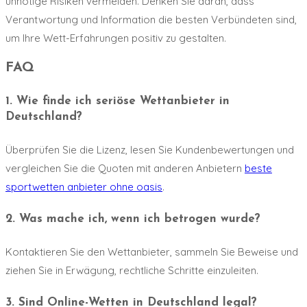
unnötige Risiken vermeiden. Denken Sie daran, dass
Verantwortung und Information die besten Verbündeten sind,
um Ihre Wett-Erfahrungen positiv zu gestalten.
FAQ
1. Wie finde ich seriöse Wettanbieter in
Deutschland?
Überprüfen Sie die Lizenz, lesen Sie Kundenbewertungen und
vergleichen Sie die Quoten mit anderen Anbietern
beste
sportwetten anbieter ohne oasis
.
2. Was mache ich, wenn ich betrogen wurde?
Kontaktieren Sie den Wettanbieter, sammeln Sie Beweise und
ziehen Sie in Erwägung, rechtliche Schritte einzuleiten.
3. Sind Online-Wetten in Deutschland legal?