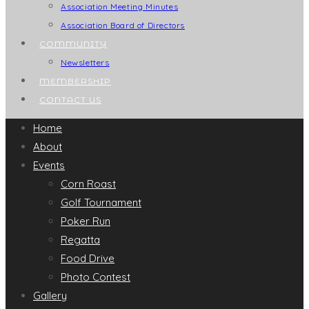
Association Meeting Minutes
Association Board of Directors
COMMUNITY
Newsletters
MEMBERSHIP
CONTACT US
Home
About
Events
Corn Roast
Golf Tournament
Poker Run
Regatta
Food Drive
Photo Contest
Gallery