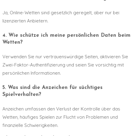
Ja, Online-Wetten sind gesetzlich geregelt, aber nur bei
lizenzierten Anbietern.
4. Wie schütze ich meine persönlichen Daten beim
Wetten?
Verwenden Sie nur vertrauenswürdige Seiten, aktivieren Sie
Zwei-Faktor-Authentifizierung und seien Sie vorsichtig mit
persönlichen Informationen.
5. Was sind die Anzeichen für süchtiges
Spielverhalten?
Anzeichen umfassen den Verlust der Kontrolle über das
Wetten, häufiges Spielen zur Flucht von Problemen und
finanzielle Schwierigkeiten.