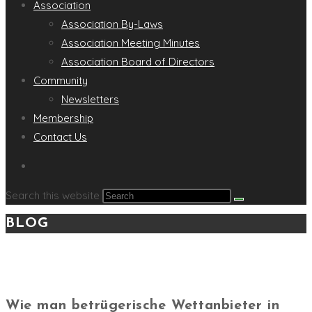
Association
Association By-Laws
Association Meeting Minutes
Association Board of Directors
Community
Newsletters
Membership
Contact Us
Search this website
BLOG
Wie man betrügerische Wettanbieter in