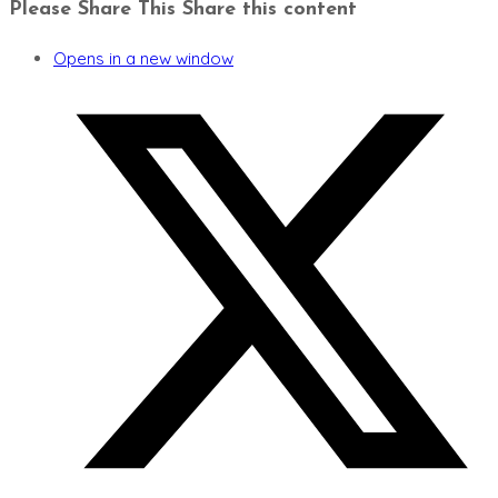
Please Share This
Share this content
Opens in a new window