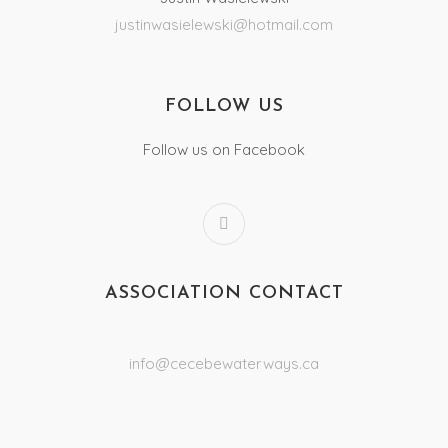
justinwasielewski@hotmail.com
FOLLOW US
Follow us on Facebook
ASSOCIATION CONTACT
info@cecebewaterways.ca