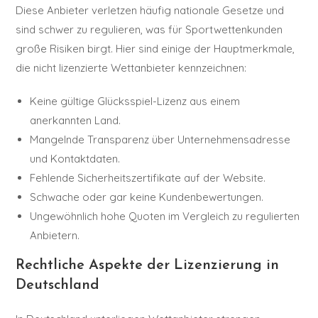
Diese Anbieter verletzen häufig nationale Gesetze und
sind schwer zu regulieren, was für Sportwettenkunden
große Risiken birgt. Hier sind einige der Hauptmerkmale,
die nicht lizenzierte Wettanbieter kennzeichnen:
Keine gültige Glücksspiel-Lizenz aus einem
anerkannten Land.
Mangelnde Transparenz über Unternehmensadresse
und Kontaktdaten.
Fehlende Sicherheitszertifikate auf der Website.
Schwache oder gar keine Kundenbewertungen.
Ungewöhnlich hohe Quoten im Vergleich zu regulierten
Anbietern.
Rechtliche Aspekte der Lizenzierung in
Deutschland