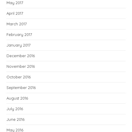
May 2017
April 2017
March 2017
February 2017
January 2017
December 2016
November 2016
October 2016
September 2016
August 2016
July 2016
June 2016
May 2016