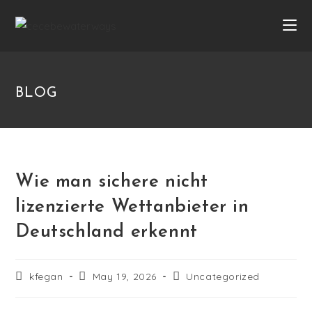
BLOG
Wie man sichere nicht
lizenzierte Wettanbieter in
Deutschland erkennt
kfegan
May 19, 2026
Uncategorized