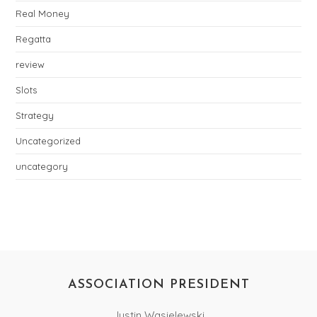
Real Money
Regatta
review
Slots
Strategy
Uncategorized
uncategory
ASSOCIATION PRESIDENT
Justin Wasielewski