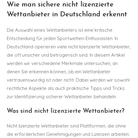
Wie man sichere nicht lizenzierte
Wettanbieter in Deutschland erkennt
Die Auswahl eines Wettanbieters ist eine kritische
Entscheidung für jeden Sportwetten-Enthusiasten. In
Deutschland operieren viele nicht lizenzierte Wettanbieter,
die oft unsicher und betrügerisch sind. In diesem Artikel
werden wir verschiedene Merkmale untersuchen, an
denen Sie erkennen können, ob ein Wettanbieter
vertrauenswürdig ist oder nicht. Dabei werden wir sowohl
rechtliche Aspekte als auch praktische Tipps und Tricks
zur Identifizierung sicherer Wettanbieter behandeln.
Was sind nicht lizenzierte Wettanbieter?
Nicht lizenzierte Wettanbieter sind Plattformen, die ohne
die erforderlichen Genehmigungen und Lizenzen arbeiten.