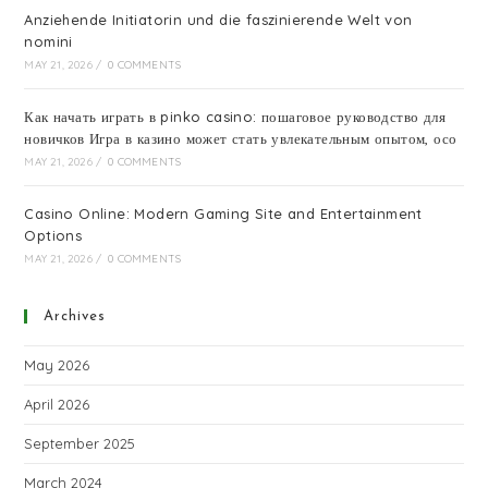
Anziehende Initiatorin und die faszinierende Welt von
nomini
MAY 21, 2026
/
0 COMMENTS
Как начать играть в pinko casino: пошаговое руководство для
новичков Игра в казино может стать увлекательным опытом, осо
MAY 21, 2026
/
0 COMMENTS
Casino Online: Modern Gaming Site and Entertainment
Options
MAY 21, 2026
/
0 COMMENTS
Archives
May 2026
April 2026
September 2025
March 2024