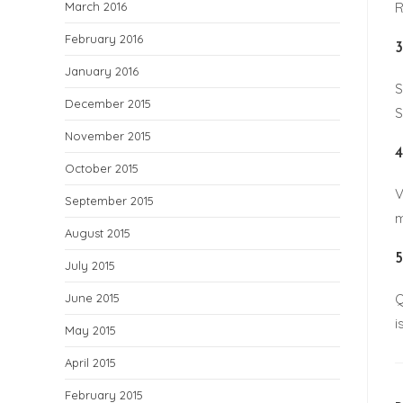
March 2016
R
February 2016
3
January 2016
S
December 2015
S
November 2015
4
October 2015
V
September 2015
m
August 2015
5
July 2015
June 2015
Q
i
May 2015
April 2015
February 2015