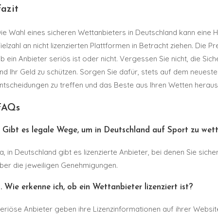
Fazit
ie Wahl eines sicheren Wettanbieters in Deutschland kann eine 
ielzahl an nicht lizenzierten Plattformen in Betracht ziehen. Die P
b ein Anbieter seriös ist oder nicht. Vergessen Sie nicht, die S
nd Ihr Geld zu schützen. Sorgen Sie dafür, stets auf dem neueste
ntscheidungen zu treffen und das Beste aus Ihren Wetten herau
FAQs
. Gibt es legale Wege, um in Deutschland auf Sport zu wet
a, in Deutschland gibt es lizenzierte Anbieter, bei denen Sie sich
ber die jeweiligen Genehmigungen.
. Wie erkenne ich, ob ein Wettanbieter lizenziert ist?
eriöse Anbieter geben ihre Lizenzinformationen auf ihrer Websit