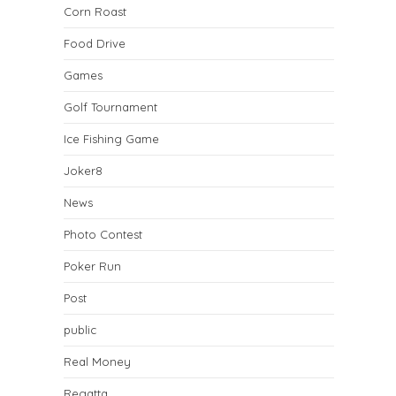
Corn Roast
Food Drive
Games
Golf Tournament
Ice Fishing Game
Joker8
News
Photo Contest
Poker Run
Post
public
Real Money
Regatta