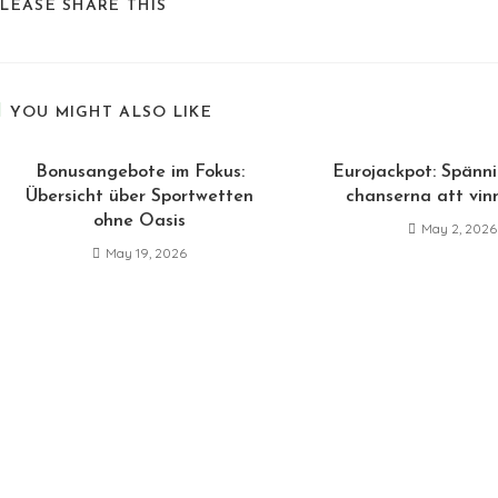
PLEASE SHARE THIS
YOU MIGHT ALSO LIKE
Bonusangebote im Fokus:
Eurojackpot: Spänn
Übersicht über Sportwetten
chanserna att vin
ohne Oasis
May 2, 2026
May 19, 2026