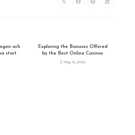
ingen och
Exploring the Bonuses Offered
na stort
by the Best Online Casinos
May 16, 2026