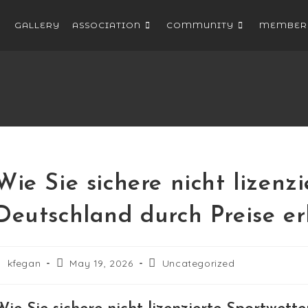
GALLERY
ASSOCIATION
COMMUNITY
MEMBER
Wie Sie sichere nicht lizenz
Deutschland durch Preise e
kfegan
May 19, 2026
Uncategorized