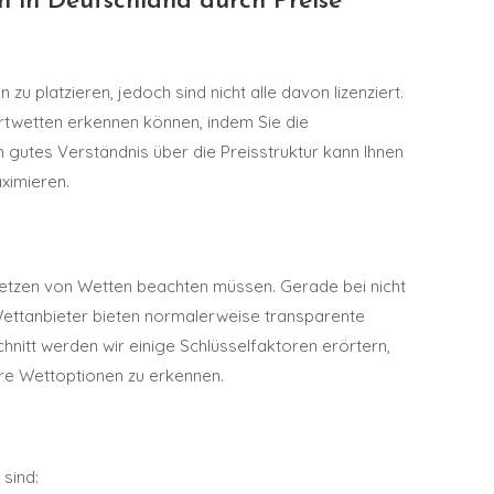
en in Deutschland durch Preise
zu platzieren, jedoch sind nicht alle davon lizenziert.
Sportwetten erkennen können, indem Sie die
n gutes Verständnis über die Preisstruktur kann Ihnen
aximieren.
 Setzen von Wetten beachten müssen. Gerade bei nicht
e Wettanbieter bieten normalerweise transparente
chnitt werden wir einige Schlüsselfaktoren erörtern,
here Wettoptionen zu erkennen.
sind: