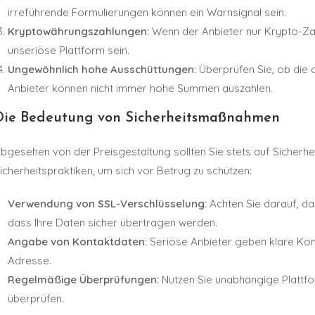
irreführende Formulierungen können ein Warnsignal sein.
Kryptowährungszahlungen:
Wenn der Anbieter nur Krypto-Zahl
unseriöse Plattform sein.
Ungewöhnlich hohe Ausschüttungen:
Überprüfen Sie, ob die a
Anbieter können nicht immer hohe Summen auszahlen.
Die Bedeutung von Sicherheitsmaßnahmen
bgesehen von der Preisgestaltung sollten Sie stets auf Sicherhe
icherheitspraktiken, um sich vor Betrug zu schützen:
Verwendung von SSL-Verschlüsselung:
Achten Sie darauf, da
dass Ihre Daten sicher übertragen werden.
Angabe von Kontaktdaten:
Seriöse Anbieter geben klare Kont
Adresse.
Regelmäßige Überprüfungen:
Nutzen Sie unabhängige Plattfor
überprüfen.