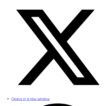
Opens in a new window