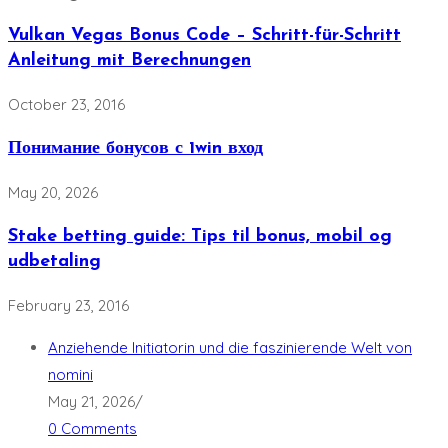
Vulkan Vegas Bonus Code – Schritt-für-Schritt
Anleitung mit Berechnungen
October 23, 2016
Понимание бонусов с 1win вход
May 20, 2026
Stake betting guide: Tips til bonus, mobil og
udbetaling
February 23, 2016
Anziehende Initiatorin und die faszinierende Welt von
nomini
May 21, 2026
/
0 Comments