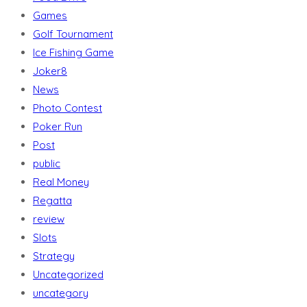
Games
Golf Tournament
Ice Fishing Game
Joker8
News
Photo Contest
Poker Run
Post
public
Real Money
Regatta
review
Slots
Strategy
Uncategorized
uncategory