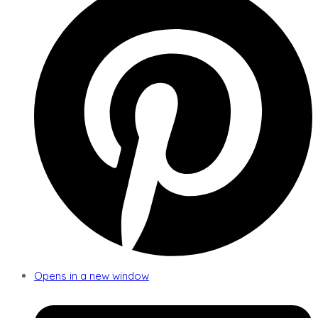
Opens in a new window