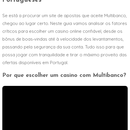
Portugueses
Se está a procurar um site de apostas que aceite Multibanco,
chegou ao lugar certo. Neste guia vamos analisar os fatores
críticos para escolher um casino online confiável, desde os
bônus de boas‑vindas até à velocidade dos levantamentos,
passando pela segurança da sua conta. Tudo isso para que
possa jogar com tranquilidade e tirar o máximo proveito das
ofertas disponíveis em Portugal.
Por que escolher um casino com Multibanco?