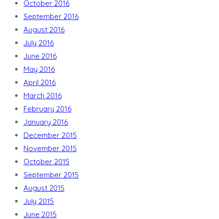
October 2016
September 2016
August 2016
July 2016
June 2016
May 2016
April 2016
March 2016
February 2016
January 2016
December 2015
November 2015
October 2015
September 2015
August 2015
July 2015
June 2015