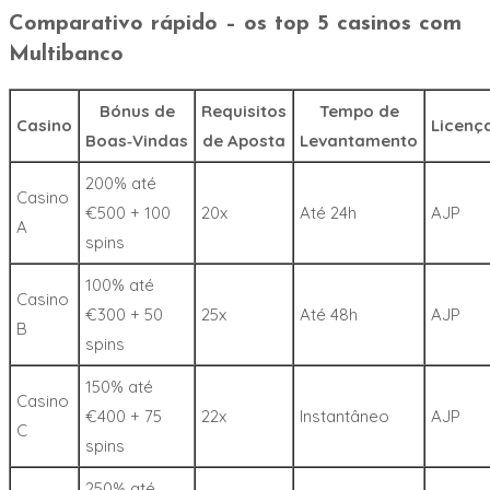
Comparativo rápido – os top 5 casinos com
Multibanco
Bónus de
Requisitos
Tempo de
Casino
Licenç
Boas‑Vindas
de Aposta
Levantamento
200% até
Casino
€500 + 100
20x
Até 24h
AJP
A
spins
100% até
Casino
€300 + 50
25x
Até 48h
AJP
B
spins
150% até
Casino
€400 + 75
22x
Instantâneo
AJP
C
spins
250% até