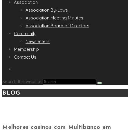
Association
Association By-Laws
Association Meeting Minutes
Association Board of Directors
Community
Newsletters
Membership
Contact Us
Search this website
BLOG
Melhores casinos com Multibanco em