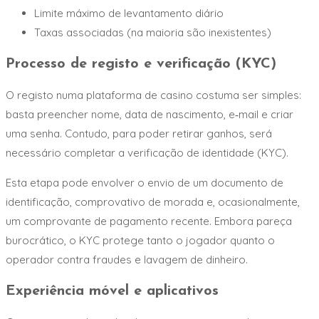
Limite máximo de levantamento diário
Taxas associadas (na maioria são inexistentes)
Processo de registo e verificação (KYC)
O registo numa plataforma de casino costuma ser simples:
basta preencher nome, data de nascimento, e‑mail e criar
uma senha. Contudo, para poder retirar ganhos, será
necessário completar a verificação de identidade (KYC).
Esta etapa pode envolver o envio de um documento de
identificação, comprovativo de morada e, ocasionalmente,
um comprovante de pagamento recente. Embora pareça
burocrático, o KYC protege tanto o jogador quanto o
operador contra fraudes e lavagem de dinheiro.
Experiência móvel e aplicativos