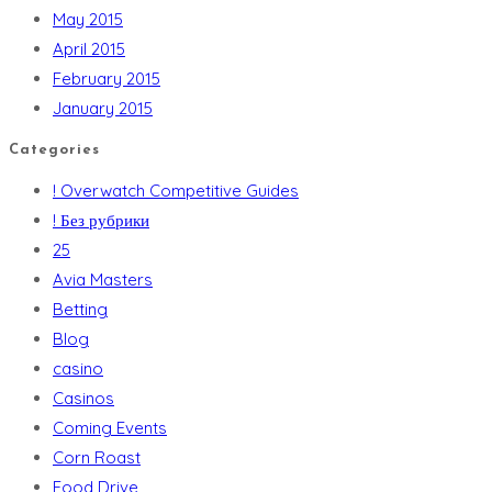
May 2015
April 2015
February 2015
January 2015
Categories
! Overwatch Competitive Guides
! Без рубрики
25
Avia Masters
Betting
Blog
casino
Casinos
Coming Events
Corn Roast
Food Drive