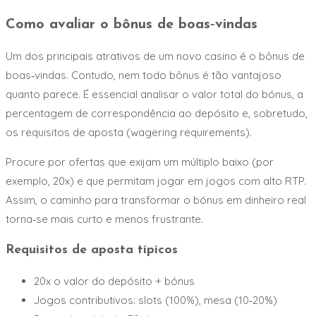
Como avaliar o bônus de boas‑vindas
Um dos principais atrativos de um novo casino é o bônus de
boas‑vindas. Contudo, nem todo bônus é tão vantajoso
quanto parece. É essencial analisar o valor total do bónus, a
percentagem de correspondência ao depósito e, sobretudo,
os requisitos de aposta (wagering requirements).
Procure por ofertas que exijam um múltiplo baixo (por
exemplo, 20x) e que permitam jogar em jogos com alto RTP.
Assim, o caminho para transformar o bónus em dinheiro real
torna‑se mais curto e menos frustrante.
Requisitos de aposta típicos
20x o valor do depósito + bónus
Jogos contributivos: slots (100%), mesa (10‑20%)