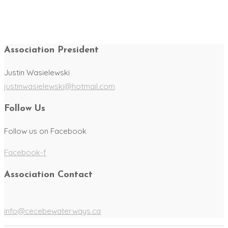
Association President
Justin Wasielewski
justinwasielewski@hotmail.com
Follow Us
Follow us on Facebook
Facebook-f
Association Contact
info@cecebewaterways.ca