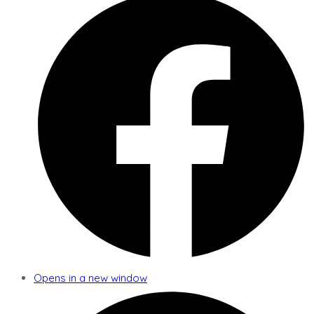
Opens in a new window