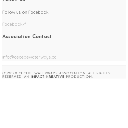
Follow us on Facebook
Facebook-f
Association Contact
info@cecebewaterways.ca
(C)2020 CECEBE WATERWAYS ASSOCIATION. ALL RIGHTS
RESERVED. AN
IMPACT KREATIVE
PRODUCTION.