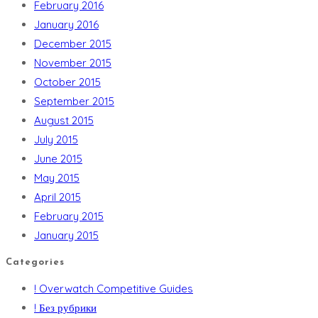
February 2016
January 2016
December 2015
November 2015
October 2015
September 2015
August 2015
July 2015
June 2015
May 2015
April 2015
February 2015
January 2015
Categories
! Overwatch Competitive Guides
! Без рубрики