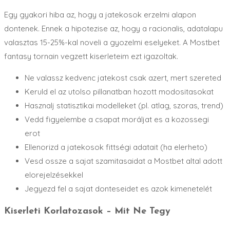
Egy gyakori hiba az, hogy a jatekosok erzelmi alapon
dontenek. Ennek a hipotezise az, hogy a racionalis, adatalapu
valasztas 15-25%-kal noveli a gyozelmi eselyeket. A Mostbet
fantasy tornain vegzett kiserleteim ezt igazoltak.
Ne valassz kedvenc jatekost csak azert, mert szereted
Keruld el az utolso pillanatban hozott modositasokat
Hasznalj statisztikai modelleket (pl. atlag, szoras, trend)
Vedd figyelembe a csapat moráljat es a kozossegi
erot
Ellenorizd a jatekosok fittségi adatait (ha elerheto)
Vesd ossze a sajat szamitasaidat a Mostbet altal adott
elorejelzésekkel
Jegyezd fel a sajat donteseidet es azok kimenetelét
Kiserleti Korlatozasok – Mit Ne Tegy