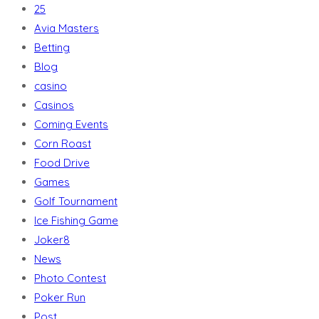
25
Avia Masters
Betting
Blog
casino
Casinos
Coming Events
Corn Roast
Food Drive
Games
Golf Tournament
Ice Fishing Game
Joker8
News
Photo Contest
Poker Run
Post