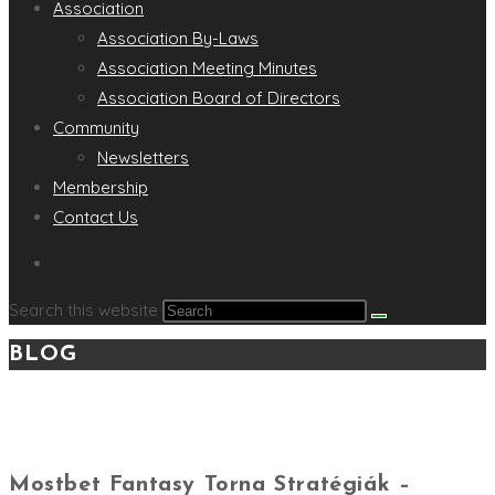
Association
Association By-Laws
Association Meeting Minutes
Association Board of Directors
Community
Newsletters
Membership
Contact Us
Search this website
BLOG
Mostbet Fantasy Torna Stratégiák –