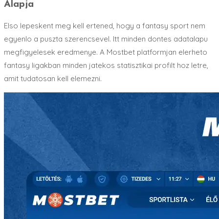
Alapja
Elso lepeskent meg kell ertened, hogy a fantasy sport nem
egyenlo a puszta szerencsevel. Itt minden dontes adatalapu
megfigyelesek eredmenye. A Mostbet platformjan elerheto
fantasy ligakban minden jatekos statisztikai profilt hoz letre,
amit tudatosan kell elemezni.