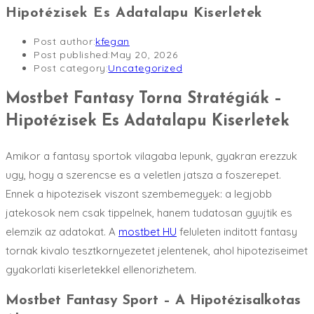
Hipotézisek Es Adatalapu Kiserletek
Post author:
kfegan
Post published:
May 20, 2026
Post category:
Uncategorized
Mostbet Fantasy Torna Stratégiák –
Hipotézisek Es Adatalapu Kiserletek
Amikor a fantasy sportok vilagaba lepunk, gyakran erezzuk
ugy, hogy a szerencse es a veletlen jatsza a foszerepet.
Ennek a hipotezisek viszont szembemegyek: a legjobb
jatekosok nem csak tippelnek, hanem tudatosan gyujtik es
elemzik az adatokat. A
mostbet HU
feluleten inditott fantasy
tornak kivalo tesztkornyezetet jelentenek, ahol hipoteziseimet
gyakorlati kiserletekkel ellenorizhetem.
Mostbet Fantasy Sport – A Hipotézisalkotas