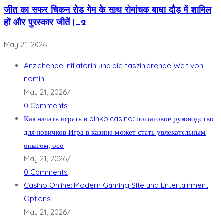
जीत का सफर चिकन रोड गेम के साथ रोमांचक बाधा दौड़ में शामिल
हों और पुरस्कार जीतें।_2
May 21, 2026
Anziehende Initiatorin und die faszinierende Welt von
nomini
May 21, 2026
/
0 Comments
Как начать играть в pinko casino: пошаговое руководство
для новичков Игра в казино может стать увлекательным
опытом, осо
May 21, 2026
/
0 Comments
Casino Online: Modern Gaming Site and Entertainment
Options
May 21, 2026
/