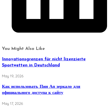
You Might Also Like
Innovationsgrenzen für nicht lizenzierte
Sportwetten in Deutschland
May 19, 2026
Как использовать Пин Ап зеркало для
официального доступа к сайту
May 17, 2026