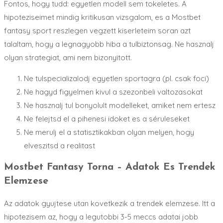
Fontos, hogy tudd: egyetlen modell sem tokeletes. A
hipoteziseimet mindig kritikusan vizsgalom, es a Mostbet
fantasy sport reszlegen vegzett kiserleteim soran azt
talaltam, hogy a legnagyobb hiba a tulbiztonsag. Ne hasznalj
olyan strategiat, ami nem bizonyitott.
Ne tulspecializalodj egyetlen sportagra (pl. csak foci)
Ne hagyd figyelmen kivul a szezonbeli valtozasokat
Ne hasznalj tul bonyolult modelleket, amiket nem ertesz
Ne felejtsd el a pihenesi idoket es a séruleseket
Ne merulj el a statisztikakban olyan melyen, hogy
elveszitsd a realitast
Mostbet Fantasy Torna – Adatok Es Trendek
Elemzese
Az adatok gyujtese utan kovetkezik a trendek elemzese. Itt a
hipotezisem az, hogy a legutobbi 3-5 meccs adatai jobb