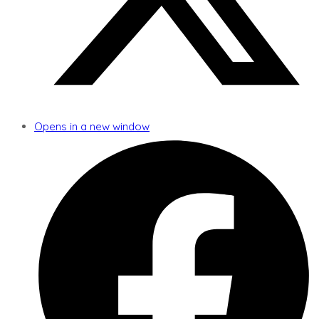
Opens in a new window