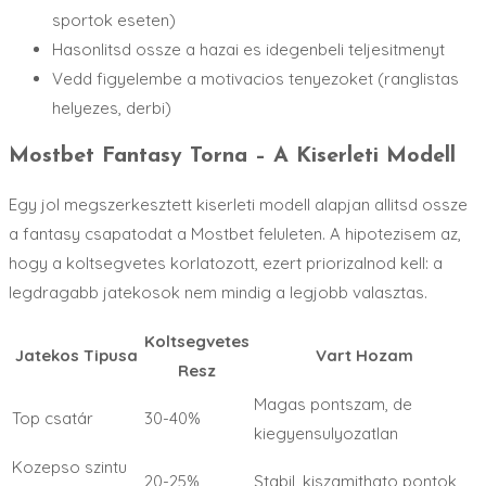
sportok eseten)
Hasonlitsd ossze a hazai es idegenbeli teljesitmenyt
Vedd figyelembe a motivacios tenyezoket (ranglistas
helyezes, derbi)
Mostbet Fantasy Torna – A Kiserleti Modell
Egy jol megszerkesztett kiserleti modell alapjan allitsd ossze
a fantasy csapatodat a Mostbet feluleten. A hipotezisem az,
hogy a koltsegvetes korlatozott, ezert priorizalnod kell: a
legdragabb jatekosok nem mindig a legjobb valasztas.
Koltsegvetes
Jatekos Tipusa
Vart Hozam
Resz
Magas pontszam, de
Top csatár
30-40%
kiegyensulyozatlan
Kozepso szintu
20-25%
Stabil, kiszamithato pontok