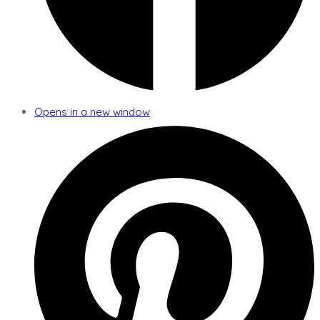
Opens in a new window