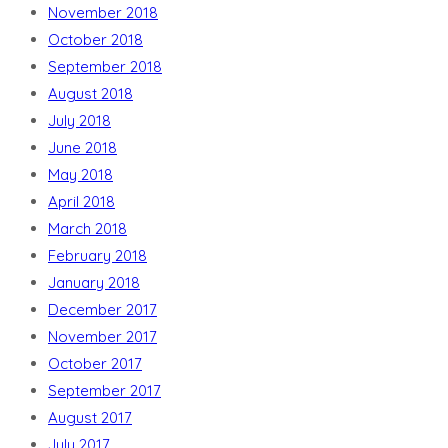
November 2018
October 2018
September 2018
August 2018
July 2018
June 2018
May 2018
April 2018
March 2018
February 2018
January 2018
December 2017
November 2017
October 2017
September 2017
August 2017
July 2017