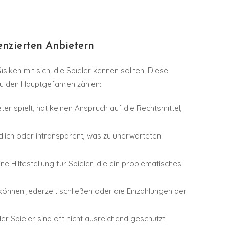
enzierten Anbietern
isiken mit sich, die Spieler kennen sollten. Diese
 Zu den Hauptgefahren zählen:
ter spielt, hat keinen Anspruch auf die Rechtsmittel,
lich oder intransparent, was zu unerwarteten
ine Hilfestellung für Spieler, die ein problematisches
können jederzeit schließen oder die Einzahlungen der
r Spieler sind oft nicht ausreichend geschützt.