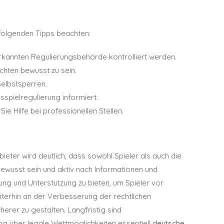
e folgenden Tipps beachten:
nerkannten Regulierungsbehörde kontrolliert werden.
ichten bewusst zu sein.
elbstsperren.
sspielregulierung informiert.
Sie Hilfe bei professionellen Stellen.
ieter wird deutlich, dass sowohl Spieler als auch die
bewusst sein und aktiv nach Informationen und
ung und Unterstützung zu bieten, um Spieler vor
iterhin an der Verbesserung der rechtlichen
erer zu gestalten. Langfristig sind
g über legale Wettmöglichkeiten essentiell
deutsche