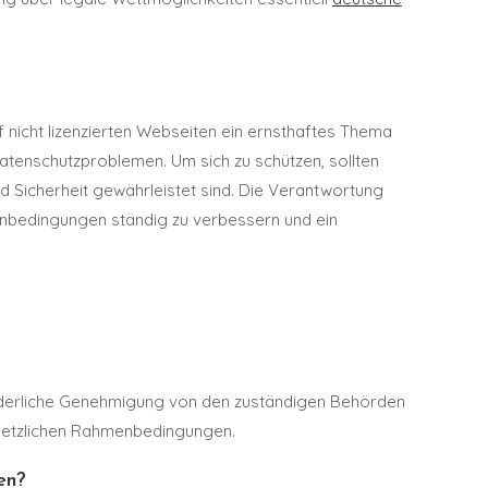
 nicht lizenzierten Webseiten ein ernsthaftes Thema
u Datenschutzproblemen. Um sich zu schützen, sollten
nd Sicherheit gewährleistet sind. Die Verantwortung
menbedingungen ständig zu verbessern und ein
rforderliche Genehmigung von den zuständigen Behörden
esetzlichen Rahmenbedingungen.
en?