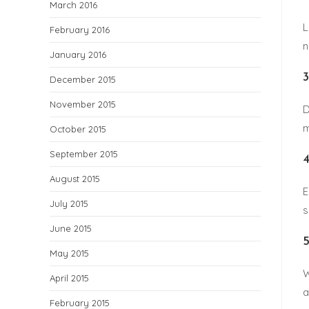
March 2016
L
February 2016
n
January 2016
3
December 2015
November 2015
D
m
October 2015
September 2015
4
August 2015
E
July 2015
s
June 2015
5
May 2015
W
April 2015
a
February 2015