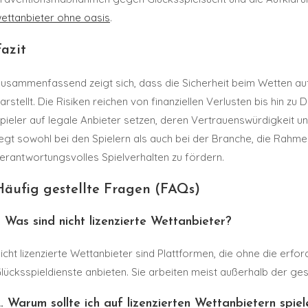
ettanbieter ohne oasis
.
Fazit
usammenfassend zeigt sich, dass die Sicherheit beim Wetten auf
arstellt. Die Risiken reichen von finanziellen Verlusten bis hin z
pieler auf legale Anbieter setzen, deren Vertrauenswürdigkeit u
iegt sowohl bei den Spielern als auch bei der Branche, die Rah
erantwortungsvolles Spielverhalten zu fördern.
Häufig gestellte Fragen (FAQs)
. Was sind nicht lizenzierte Wettanbieter?
icht lizenzierte Wettanbieter sind Plattformen, die ohne die e
lücksspieldienste anbieten. Sie arbeiten meist außerhalb der g
. Warum sollte ich auf lizenzierten Wettanbietern spiel