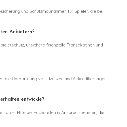
Absicherung und Schutzmaßnahmen für Spieler, die bei
erten Anbietern?
elerschutz, unsichere finanzielle Transaktionen und
 ist die Überprüfung von Lizenzen und Akkreditierungen
verhalten entwickle?
e sofort Hilfe bei Fachstellen in Anspruch nehmen, die