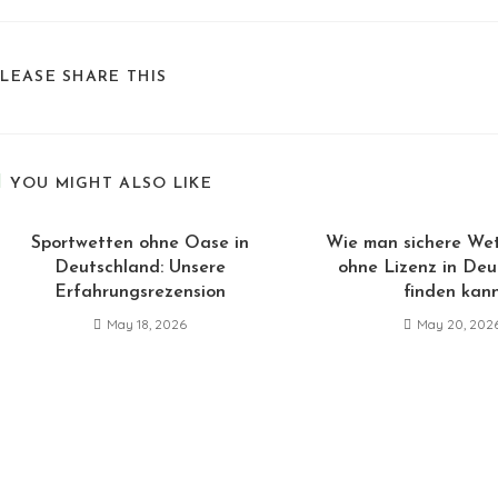
PLEASE SHARE THIS
YOU MIGHT ALSO LIKE
Sportwetten ohne Oase in
Wie man sichere We
Deutschland: Unsere
ohne Lizenz in Deu
Erfahrungsrezension
finden kan
May 18, 2026
May 20, 202