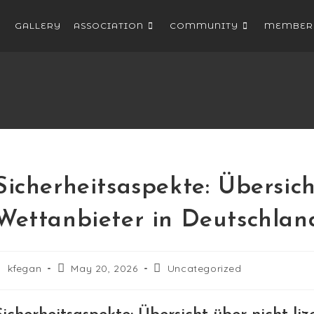
GALLERY
ASSOCIATION
COMMUNITY
MEMBER
Sicherheitsaspekte: Übersich
Wettanbieter in Deutschlan
kfegan
May 20, 2026
Uncategorized