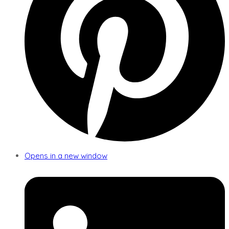
Opens in a new window