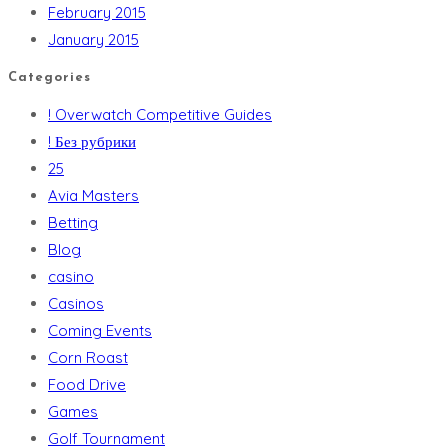
February 2015
January 2015
Categories
! Overwatch Competitive Guides
! Без рубрики
25
Avia Masters
Betting
Blog
casino
Casinos
Coming Events
Corn Roast
Food Drive
Games
Golf Tournament