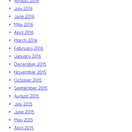
August 2016
July 2016
June 2016
May 2016
April 2016
March 2016
February 2016
January 2016
December 2015
November 2015
October 2015
September 2015
August 2015
July 2015
June 2015
May 2015
April 2015