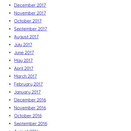
December 2017
November 2017
October 2017
September 2017
August 2017
July 2017
June 2017
May 2017
April 2017
March 2017
February 2017
January 2017
December 2016
November 2016
October 2016
September 2016