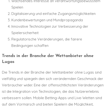
Wachsendes Interesse an verantwortungsbewusstem
Spielen
Digitalisierung und einfache Zugangsmöglichkeiten
Kundenbewertungen und Mundpropaganda
Innovative Technologien zur Verbesserung der
Spielersicherheit
Regulatorische Veränderungen, die fairere
Bedingungen schaffen
Trends in der Branche der Wettanbieter ohne
Lugas
Die Trends in der Branche der Wettanbieter ohne Lugas sind
vielfältig und spiegeln den sich verändernden Geschmack der
Verbraucher wider. Eine der offensichtlichsten Veränderungen
ist die Integration von Technologien, die das Nutzererlebnis
verbessern sollen. Mobile Betting-Apps und Live-Wetten sind
auf dem Vormarsch und bieten Spielern die Möglichkeit,