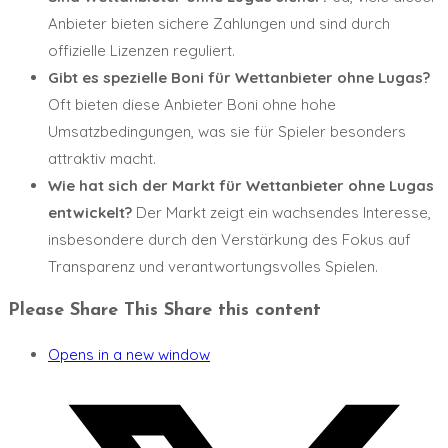
Anbieter bieten sichere Zahlungen und sind durch
offizielle Lizenzen reguliert.
Gibt es spezielle Boni für Wettanbieter ohne Lugas?
Oft bieten diese Anbieter Boni ohne hohe
Umsatzbedingungen, was sie für Spieler besonders
attraktiv macht.
Wie hat sich der Markt für Wettanbieter ohne Lugas
entwickelt?
Der Markt zeigt ein wachsendes Interesse,
insbesondere durch den Verstärkung des Fokus auf
Transparenz und verantwortungsvolles Spielen.
Please Share This
Share this content
Opens in a new window