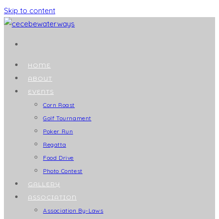
Skip to content
HOME
ABOUT
EVENTS
Corn Roast
Golf Tournament
Poker Run
Regatta
Food Drive
Photo Contest
GALLERY
ASSOCIATION
Association By-Laws