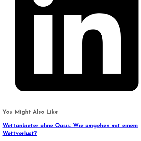
You Might Also Like
Wettanbieter ohne Oasis: Wie umgehen mit einem
Wettverlust?