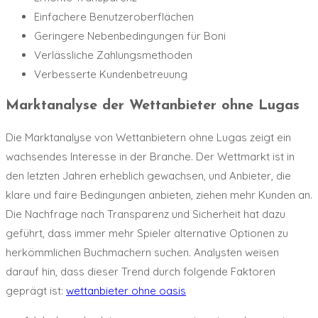
Einfachere Benutzeroberflächen
Geringere Nebenbedingungen für Boni
Verlässliche Zahlungsmethoden
Verbesserte Kundenbetreuung
Marktanalyse der Wettanbieter ohne Lugas
Die Marktanalyse von Wettanbietern ohne Lugas zeigt ein
wachsendes Interesse in der Branche. Der Wettmarkt ist in
den letzten Jahren erheblich gewachsen, und Anbieter, die
klare und faire Bedingungen anbieten, ziehen mehr Kunden an.
Die Nachfrage nach Transparenz und Sicherheit hat dazu
geführt, dass immer mehr Spieler alternative Optionen zu
herkömmlichen Buchmachern suchen. Analysten weisen
darauf hin, dass dieser Trend durch folgende Faktoren
geprägt ist:
wettanbieter ohne oasis