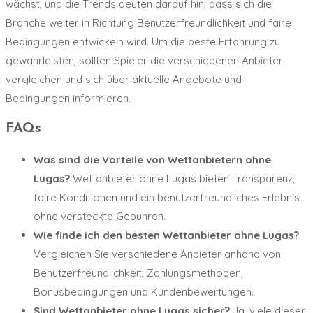
wächst, und die Trends deuten darauf hin, dass sich die
Branche weiter in Richtung Benutzerfreundlichkeit und faire
Bedingungen entwickeln wird. Um die beste Erfahrung zu
gewährleisten, sollten Spieler die verschiedenen Anbieter
vergleichen und sich über aktuelle Angebote und
Bedingungen informieren.
FAQs
Was sind die Vorteile von Wettanbietern ohne
Lugas?
Wettanbieter ohne Lugas bieten Transparenz,
faire Konditionen und ein benutzerfreundliches Erlebnis
ohne versteckte Gebühren.
Wie finde ich den besten Wettanbieter ohne Lugas?
Vergleichen Sie verschiedene Anbieter anhand von
Benutzerfreundlichkeit, Zahlungsmethoden,
Bonusbedingungen und Kundenbewertungen.
Sind Wettanbieter ohne Lugas sicher?
Ja, viele dieser