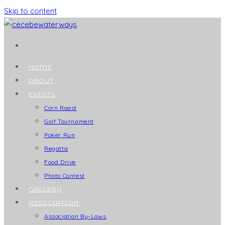
Skip to content
HOME
ABOUT
EVENTS
Corn Roast
Golf Tournament
Poker Run
Regatta
Food Drive
Photo Contest
GALLERY
ASSOCIATION
Association By-Laws