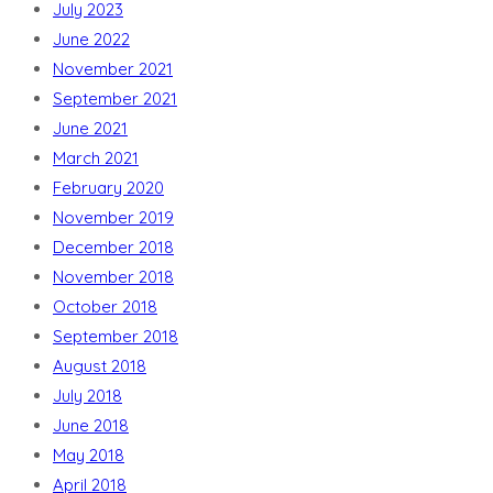
July 2023
June 2022
November 2021
September 2021
June 2021
March 2021
February 2020
November 2019
December 2018
November 2018
October 2018
September 2018
August 2018
July 2018
June 2018
May 2018
April 2018