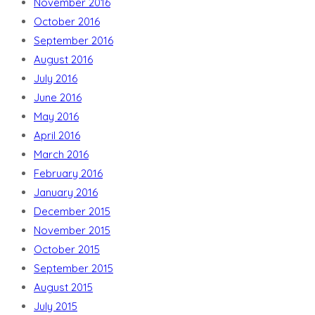
November 2016
October 2016
September 2016
August 2016
July 2016
June 2016
May 2016
April 2016
March 2016
February 2016
January 2016
December 2015
November 2015
October 2015
September 2015
August 2015
July 2015