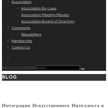
Association
Association By-Laws
Association Meeting Minutes
Association Board of Directors
Community
Newsletters
Membership
Contact Us
Search this website
BLOG
Интеграция Искусственного Интеллекта в