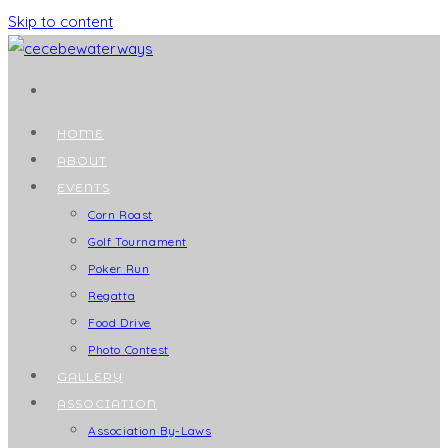
Skip to content
HOME
ABOUT
EVENTS
Corn Roast
Golf Tournament
Poker Run
Regatta
Food Drive
Photo Contest
GALLERY
ASSOCIATION
Association By-Laws