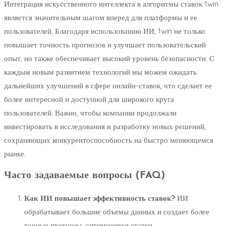
Интеграция искусственного интеллекта в алгоритмы ставок 1win
является значительным шагом вперед для платформы и ее
пользователей. Благодаря использованию ИИ, 1win не только
повышает точность прогнозов и улучшает пользовательский
опыт, но также обеспечивает высокий уровень безопасности. С
каждым новым развитием технологий мы можем ожидать
дальнейших улучшений в сфере онлайн-ставок, что сделает ее
более интересной и доступной для широкого круга
пользователей. Важно, чтобы компании продолжали
инвестировать в исследования и разработку новых решений,
сохраняющих конкурентоспособность на быстро меняющемся
рынке.
Часто задаваемые вопросы (FAQ)
Как ИИ повышает эффективность ставок?
ИИ
обрабатывает большие объемы данных и создает более
точные прогнозы, оптимизируя ставки.