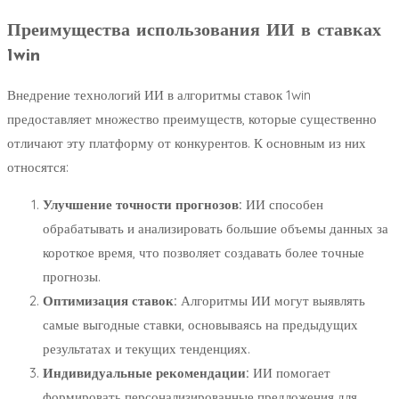
Преимущества использования ИИ в ставках
1win
Внедрение технологий ИИ в алгоритмы ставок 1win
предоставляет множество преимуществ, которые существенно
отличают эту платформу от конкурентов. К основным из них
относятся:
Улучшение точности прогнозов:
ИИ способен
обрабатывать и анализировать большие объемы данных за
короткое время, что позволяет создавать более точные
прогнозы.
Оптимизация ставок:
Алгоритмы ИИ могут выявлять
самые выгодные ставки, основываясь на предыдущих
результатах и текущих тенденциях.
Индивидуальные рекомендации:
ИИ помогает
формировать персонализированные предложения для