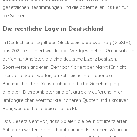
gesetzlichen Bestimmungen und die potentiellen Risiken für
die Spieler.
Die rechtliche Lage in Deutschland
In Deutschland regelt das Glücksspielstaatsvertrag (GlüStV),
das 2021 reformiert wurde, das Wettgeschehen. Grundsätzlich
dürfen nur Anbieter, die eine deutsche Lizenz besitzen,
Sportwetten anbieten. Dennoch floriert der Markt für nicht
lizenzierte Sportwetten, da zahlreiche internationale
Buchmacher ihre Dienste ohne deutsche Genehmigung
anbieten. Diese Anbieter sind oft attraktiv aufgrund ihrer
umfangreichen Wettmärkte, höheren Quoten und lukrativen
Boni, was deutsche Spieler anlockt.
Das Gesetz sieht vor, dass Spieler, die bei nicht lizenzierten
Anbietern wetten, rechtlich auf dünnem Eis stehen. Während