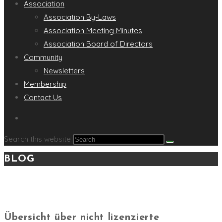
Association
Association By-Laws
Association Meeting Minutes
Association Board of Directors
Community
Newsletters
Membership
Contact Us
Search this website
BLOG
Übersicht über nicht lizenzierte