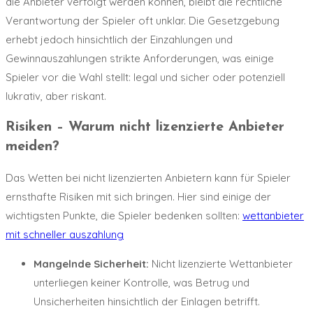
die Anbieter verfolgt werden können, bleibt die rechtliche
Verantwortung der Spieler oft unklar. Die Gesetzgebung
erhebt jedoch hinsichtlich der Einzahlungen und
Gewinnauszahlungen strikte Anforderungen, was einige
Spieler vor die Wahl stellt: legal und sicher oder potenziell
lukrativ, aber riskant.
Risiken – Warum nicht lizenzierte Anbieter
meiden?
Das Wetten bei nicht lizenzierten Anbietern kann für Spieler
ernsthafte Risiken mit sich bringen. Hier sind einige der
wichtigsten Punkte, die Spieler bedenken sollten:
wettanbieter
mit schneller auszahlung
Mangelnde Sicherheit:
Nicht lizenzierte Wettanbieter
unterliegen keiner Kontrolle, was Betrug und
Unsicherheiten hinsichtlich der Einlagen betrifft.