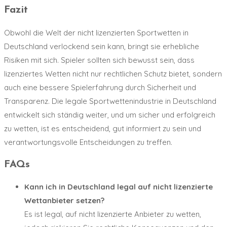
Fazit
Obwohl die Welt der nicht lizenzierten Sportwetten in
Deutschland verlockend sein kann, bringt sie erhebliche
Risiken mit sich. Spieler sollten sich bewusst sein, dass
lizenziertes Wetten nicht nur rechtlichen Schutz bietet, sondern
auch eine bessere Spielerfahrung durch Sicherheit und
Transparenz. Die legale Sportwettenindustrie in Deutschland
entwickelt sich ständig weiter, und um sicher und erfolgreich
zu wetten, ist es entscheidend, gut informiert zu sein und
verantwortungsvolle Entscheidungen zu treffen.
FAQs
Kann ich in Deutschland legal auf nicht lizenzierte
Wettanbieter setzen?
Es ist legal, auf nicht lizenzierte Anbieter zu wetten,