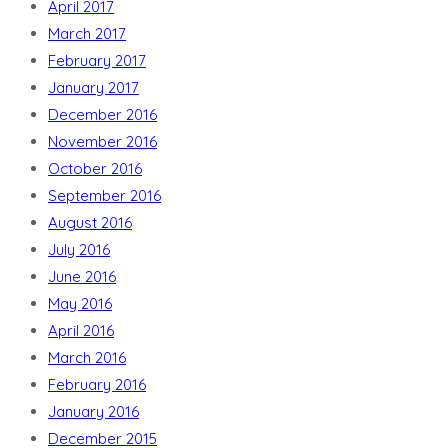
April 2017
March 2017
February 2017
January 2017
December 2016
November 2016
October 2016
September 2016
August 2016
July 2016
June 2016
May 2016
April 2016
March 2016
February 2016
January 2016
December 2015