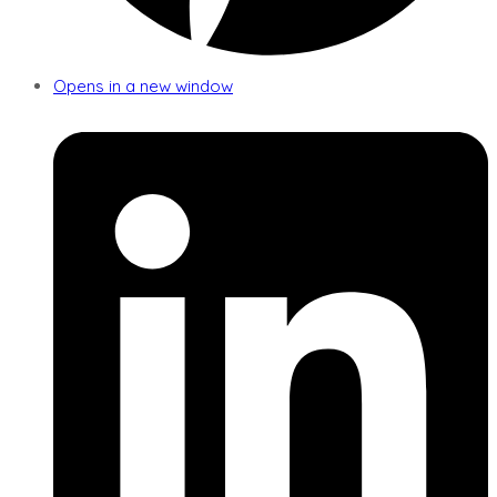
Opens in a new window