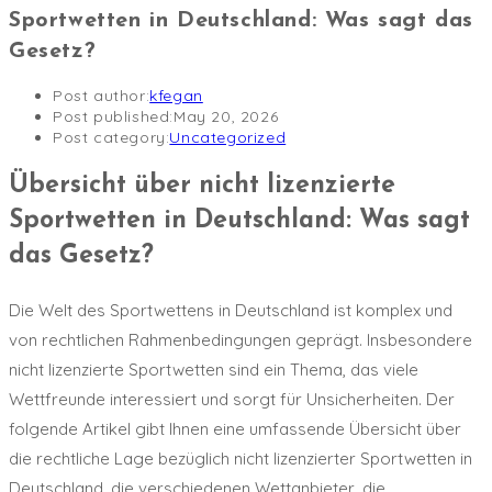
Sportwetten in Deutschland: Was sagt das
Gesetz?
Post author:
kfegan
Post published:
May 20, 2026
Post category:
Uncategorized
Übersicht über nicht lizenzierte
Sportwetten in Deutschland: Was sagt
das Gesetz?
Die Welt des Sportwettens in Deutschland ist komplex und
von rechtlichen Rahmenbedingungen geprägt. Insbesondere
nicht lizenzierte Sportwetten sind ein Thema, das viele
Wettfreunde interessiert und sorgt für Unsicherheiten. Der
folgende Artikel gibt Ihnen eine umfassende Übersicht über
die rechtliche Lage bezüglich nicht lizenzierter Sportwetten in
Deutschland, die verschiedenen Wettanbieter, die