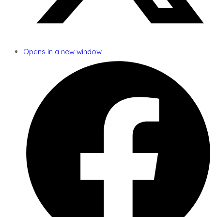
Opens in a new window