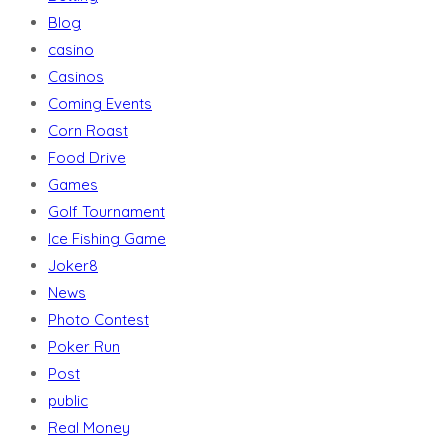
Blog
casino
Casinos
Coming Events
Corn Roast
Food Drive
Games
Golf Tournament
Ice Fishing Game
Joker8
News
Photo Contest
Poker Run
Post
public
Real Money