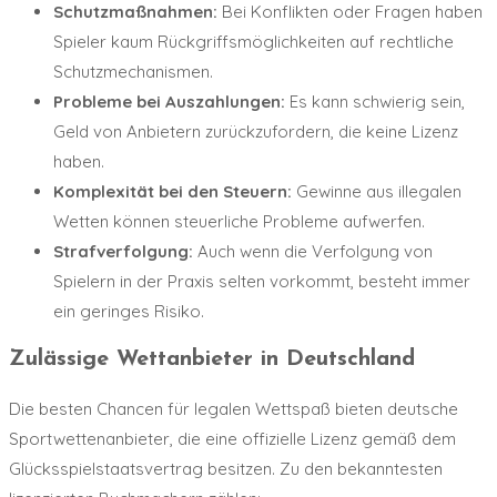
Schutzmaßnahmen:
Bei Konflikten oder Fragen haben
Spieler kaum Rückgriffsmöglichkeiten auf rechtliche
Schutzmechanismen.
Probleme bei Auszahlungen:
Es kann schwierig sein,
Geld von Anbietern zurückzufordern, die keine Lizenz
haben.
Komplexität bei den Steuern:
Gewinne aus illegalen
Wetten können steuerliche Probleme aufwerfen.
Strafverfolgung:
Auch wenn die Verfolgung von
Spielern in der Praxis selten vorkommt, besteht immer
ein geringes Risiko.
Zulässige Wettanbieter in Deutschland
Die besten Chancen für legalen Wettspaß bieten deutsche
Sportwettenanbieter, die eine offizielle Lizenz gemäß dem
Glücksspielstaatsvertrag besitzen. Zu den bekanntesten