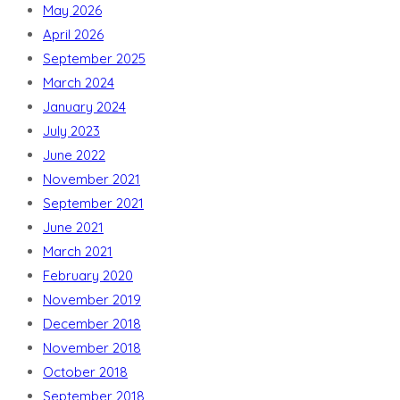
May 2026
April 2026
September 2025
March 2024
January 2024
July 2023
June 2022
November 2021
September 2021
June 2021
March 2021
February 2020
November 2019
December 2018
November 2018
October 2018
September 2018