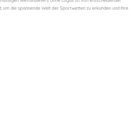
verlässigen Wettanbieters ohne Lugas ist von entscheidender
et, um die spannende Welt der Sportwetten zu erkunden und Ihre