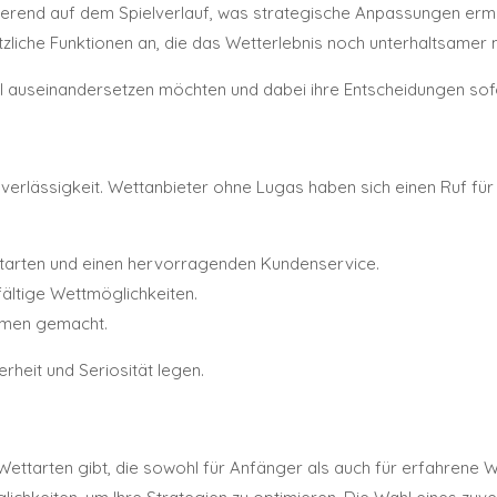
sierend auf dem Spielverlauf, was strategische Anpassungen erm
tzliche Funktionen an, die das Wetterlebnis noch unterhaltsamer
Spiel auseinandersetzen möchten und dabei ihre Entscheidungen s
uverlässigkeit. Wettanbieter ohne Lugas haben sich einen Ruf für 
tarten und einen hervorragenden Kundenservice.
fältige Wettmöglichkeiten.
Namen gemacht.
erheit und Seriosität legen.
ettarten gibt, die sowohl für Anfänger als auch für erfahrene W