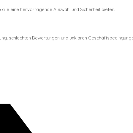
 alle eine hervorragende Auswahl und Sicherheit bieten.
erung, schlechten Bewertungen und unklaren Geschäftsbedingung