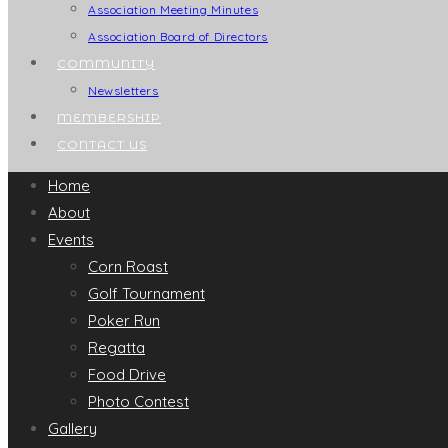
Association Meeting Minutes
Association Board of Directors
COMMUNITY
Newsletters
MEMBERSHIP
CONTACT US
Home
About
Events
Corn Roast
Golf Tournament
Poker Run
Regatta
Food Drive
Photo Contest
Gallery