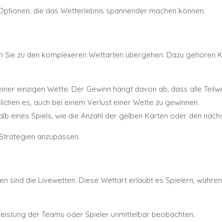
e Optionen, die das Wetterlebnis spannender machen können.
en Sie zu den komplexeren Wettarten übergehen. Dazu gehören K
ner einzigen Wette. Der Gewinn hängt davon ab, dass alle Teilwe
ichen es, auch bei einem Verlust einer Wette zu gewinnen.
halb eines Spiels, wie die Anzahl der gelben Karten oder den näch
e Strategien anzupassen.
 sind die Livewetten. Diese Wettart erlaubt es Spielern, während
eistung der Teams oder Spieler unmittelbar beobachten.