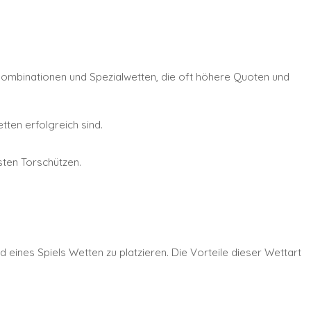
ombinationen und Spezialwetten, die oft höhere Quoten und
tten erfolgreich sind.
sten Torschützen.
 eines Spiels Wetten zu platzieren. Die Vorteile dieser Wettart