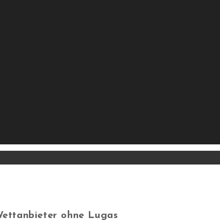
Wettanbieter ohne Lugas